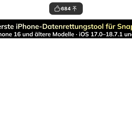
684
Hero Produkte
Wondershare
ilmora
Creative Center
niConverter
Über uns
ecoverit
Newsroom
r.Fone
Globale Präsenz
DFelement
Rede des Gründers
amiSafe
Karriere