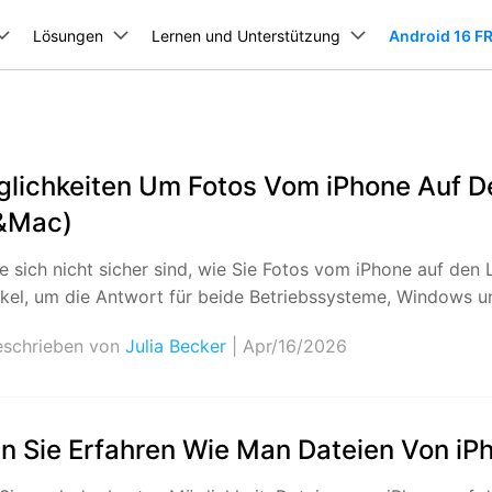
Presseraum
Shop
ukte
Lösungen
Business
Lernen und Unterstützung
Über uns
Android 16 
Dienst
Über uns
Ressourcen & Lernen
m-Toolkit
Full Toolkit anzeigen >
Unsere Geschichte
rodukte
gen
Produkte für PDF-Lösungen
Diagramme & Grafik
Videokreativität
Utility-
agung, Reparatur und mehr.
Karriere
Benutzerhandbücher und FAQs
glichkeiten Um Fotos Vom iPhone Auf D
t
PDFelement
EdrawMind
Filmora
Recover
m entsperren
Datenwiederherstellung
 Diagrammen.
PDFs erstellen und bearbeiten.
Wiederher
Schritt-für-Schritt-Anleitungen für jede Dr.Fone-
sperrungstools
Datenverwaltung und Datenübe
&Mac)
Kontakt
EdrawMax
UniConverter
sperren
Android-
Funktion.
hirmentsperrung
PDFelement Cloud
WhatsApp-Übertragung (iOS/Android)
Repairi
Datenwiederherstellung
ing.
Cloudbasiertes
Repariert
W
mgehung (APK)
iPhone-Datenübertragung (16/17-Seri
RP-Umgehung
e sich nicht sicher sind, wie Sie Fotos vom iPhone auf den
DemoCreator
Dokumentenmanagement.
mehr.
Video-Anleitungen
D
erkentsperrung
Samsung Datenübertragung
Datenrettung für defektes
perren
ikel, um die Antwort für beide Betriebssysteme, Windows u
Lernen Sie Dr.Fone anhand kurzer, einfacher
mcodeliste
Huawei-Datenübertragung
PDFelement Online
Dr.Fone
Android
W
Kostenlose Online-PDF-Tools.
Verwaltu
Videodemonstrationen kennen.
erre aufheben
Telefon-Temperaturprüfer
Ü
WhatsApp-
schrieben von
Julia Becker
| Apr/16/2026
gsumgehung
temwiederherstellung
Datensicherung und Datenwied
HiPDF
Mobile
Datenwiederherstellung
Technische Daten
g-Tool
Kostenloses All-in-One-Online-PDF-
iPhone-Backup auf PC
Datenübe
iOS-Datenwiederherstellung
Tool.
Telefon.
Systemvoraussetzungen und Informationen zu
ung bei defektem Bildschirm
Android-Backup auf PC
unterstützten Geräten.
e-Probleme beheben
iCloud-Backup wiederherstellen
iOS-Passwortmanager
FamiSa
n Sie Erfahren Wie Man Dateien Von iP
rzbild-Fix
WhatsApp-Datenwiederherstellung
App für K
Vergleich der Entsperrtools
chsler (kein Root erforderlich)
WhatsApp-Wiederherstellung „View O
Sehen Sie, wie Dr.Fone im Vergleich zu anderen