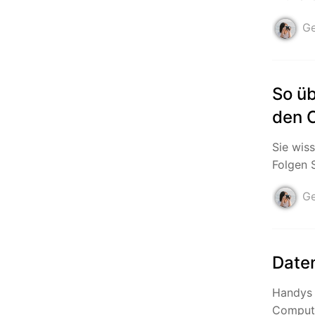
Ge
So üb
den 
Sie wis
Folgen S
Ge
Date
Handys 
Compute