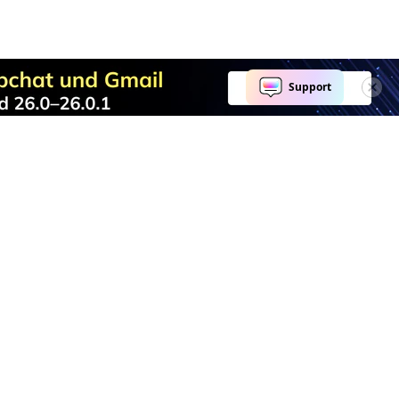
KI entdecken
Hilfe-Center
KI-Tools
Kontakt
Marketing
Video Community
Social Media
Support-Center
Bildung
Konto
Business