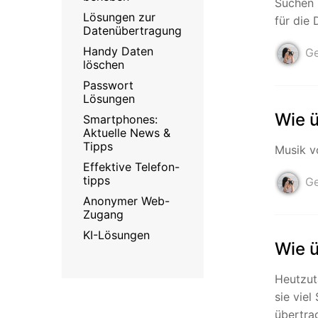
Geschäfts- und Produktivitätstools
Suchen 
Expertentipps und aktuelle
WhatsApp Business-Übertragung
Lösungen zur
Neuigkeiten rund um
für die
Mobiltelefone.
Datenübertragung
WhatsApp-Marketinglösungen
GB WhatsApp-Übertragung & -Sicherung
Handy Daten
Ge
PDF-Passwort-Entsperrer
löschen
Systemre
Leitfaden zum Weiterverkauf alter Smartphones
Passwort
Android-Sy
Lösungen
iOS-System
Wie 
Smartphones:
Aktuelle News &
Tipps
Musik v
Jetzt online starten
Effektive Telefon-
Jetzt online starten
tipps
Ge
Jetzt online starten
Anonymer Web-
Zugang
KI-Lösungen
Wie 
Heutzut
sie vie
übertra