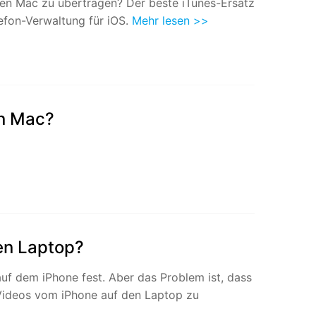
den Mac zu übertragen? Der beste iTunes-Ersatz
iOS-
Bildung & Studierende
efon-Verwaltung für iOS.
Mehr lesen >>
Bildschirmspiegelung
Rabatte und akademische Lizenzen
Kontaktieren Sie uns
elefonübertragung
Virtueller Standort
Wir helfen Ihnen gerne bei technischen Fragen oder
elefon-zu-Telefon-
GPS-
Fragen zu Ihrem Konto.
bertragung
Standortwechsler
en Mac?
en Laptop?
uf dem iPhone fest. Aber das Problem ist, dass
 Videos vom iPhone auf den Laptop zu