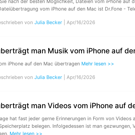
Sie nach der besten Möglichkeit, Dateien vom iPhone auf 
Alle Produkte ansehen
Entsperrtools abschneidet.
 Dateiübertragung vom iPhone auf den Mac ist Dr.Fone - Tel
Entdecken Sie die kostenlosen Funktionen
schrieben von
Julia Becker
| Apr/16/2026
Entdecken Sie kostenlose Funktionen und Tipps zur
Datenlöscher
T
paratur
Ersteinrichtung.
stemreparatur
Telefondatenlöscher
T
Ü
reparatur
überträgt man Musik vom iPhone auf d
om iPhone auf den Mac übertragen
Mehr lesen >>
schrieben von
Julia Becker
| Apr/16/2026
überträgt man Videos vom iPhone auf d
age hat fast jeder gerne Erinnerungen in Form von Videos a
l Speicherplatz belegen. Infolgedessen ist man gezwungen,
gen.
Mehr lesen >>