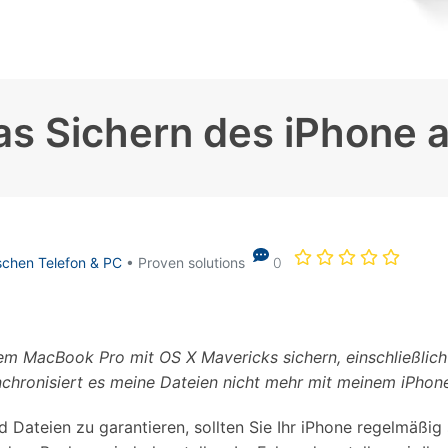
Alle Produkte ansehen
Entsperrtools abschneidet.
Entdecken Sie die kostenlosen Funktionen
Entdecken Sie kostenlose Funktionen und Tipps zur
Datenlöscher
T
paratur
Ersteinrichtung.
das Sichern des iPhone
stemreparatur
Telefondatenlöscher
T
Ü
reparatur
schen Telefon & PC
• Proven solutions
0
m MacBook Pro mit OS X Mavericks sichern, einschließlich
nchronisiert es meine Dateien nicht mehr mit meinem iPhone.
d Dateien zu garantieren, sollten Sie Ihr iPhone regelmäßig