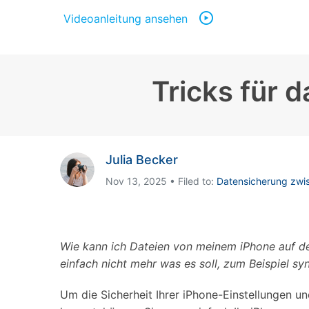
Geschäfts- und Produktivitätstools
Expertentipps und aktuelle
WhatsApp Business-Übertragung
Neuigkeiten rund um
Videoanleitung ansehen
Mobiltelefone.
WhatsApp-Marketinglösungen
GB WhatsApp-Übertragung & -Sicherung
PDF-Passwort-Entsperrer
Systemre
Leitfaden zum Weiterverkauf alter Smartphones
Tricks für 
Android-Sy
iOS-System
Jetzt online starten
Julia Becker
Jetzt online starten
Nov 13, 2025 • Filed to:
Datensicherung zwi
Jetzt online starten
Wie kann ich Dateien von meinem iPhone auf de
einfach nicht mehr was es soll, zum Beispiel sy
Um die Sicherheit Ihrer iPhone-Einstellungen un