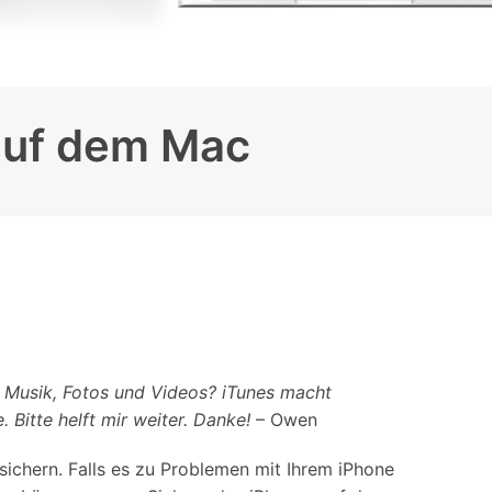
iOS-
Bildung & Studierende
Bildschirmspiegelung
Rabatte und akademische Lizenzen
Kontaktieren Sie uns
elefonübertragung
Virtueller Standort
Wir helfen Ihnen gerne bei technischen Fragen oder
 auf dem Mac
elefon-zu-Telefon-
GPS-
Fragen zu Ihrem Konto.
bertragung
Standortwechsler
 Musik, Fotos und Videos? iTunes macht
 Bitte helft mir weiter. Danke!
– Owen
 sichern. Falls es zu Problemen mit Ihrem iPhone