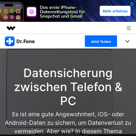
Dr.Fone
Top-Produkte
Jetzt Testen
KI-gestützte digitale Kreativität
Produkte
Business
Dienstprogramme
Datensicherung
Überblick
Alles-in-einem-Toolkit
Lösungen
Über uns
Lösungen
zwischen Telefon &
Weitere Tools und Apps
Entdecken Sie weitere Dr.Fone-Lösungen
Presseraum
Lernen und Unterstützung
PC
Full Toolkit anzeigen >
Ressourcen & Lernen
Shop
Android 16 FRP-Umgehung
Es ist eine gute Angewohnheit, iOS- oder
Hilfe und Unterstützung erhalten
Support
Android-Daten zu sichern, um Datenverlust zu
DOWNLOAD
Anmelden
vermeiden. Aber wie? In diesem Thema