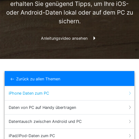
erhalten Sie genügend Tipps, um Ihre iOS-
Suchen
oder Android-Daten lokal oder auf dem PC zu
sichern.
Anleitungsvideo ansehen
Zurück zu allen Themen
iPhone Daten zum PC
Daten von PC auf Handy übertragen
Datentausch zwischen Android und PC
iPad/iPod-Daten zum PC