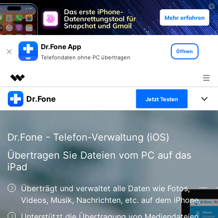
Dr.Fone App
Öffnen
Telefondaten ohne PC übertragen
Dr.Fone
Top-Produkte
Jetzt Testen
KI-gestützte digitale Kreativität
Produkte
Business
Dienstprogramme
Dr.Fone - Telefon-Verwaltung (iOS)
Überblick
Alles-in-einem-Toolkit
Lösungen
Über uns
Übertragen Sie Dateien vom PC auf das
Lösungen
iPad
Weitere Tools und Apps
Entdecken Sie weitere Dr.Fone-Lösungen
Presseraum
Lernen und Unterstützung
Überträgt und verwaltet alle Daten wie Fotos,
Full Toolkit anzeigen >
Ressourcen & Lernen
Shop
Android 16 FRP-Umgehung
Videos, Musik, Nachrichten, etc. auf dem iPhone.
Unterstützt die Übertragung von Mediendateien
Hilfe und Unterstützung erhalten