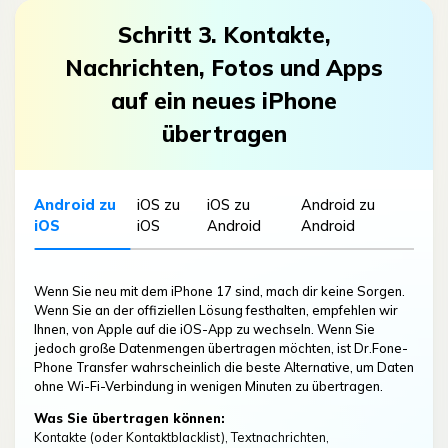
Schritt 3. Kontakte,
Nachrichten, Fotos und Apps
auf ein neues iPhone
übertragen
Android zu
iOS zu
iOS zu
Android zu
iOS
iOS
Android
Android
Wenn Sie neu mit dem iPhone 17 sind, mach dir keine Sorgen.
Wenn Sie an der offiziellen Lösung festhalten, empfehlen wir
Ihnen, von Apple auf die iOS-App zu wechseln. Wenn Sie
jedoch große Datenmengen übertragen möchten, ist Dr.Fone-
Phone Transfer wahrscheinlich die beste Alternative, um Daten
Was Sie übertragen können:
Was Sie übertragen können:
ohne Wi-Fi-Verbindung in wenigen Minuten zu übertragen.
Einstellungen, Nachrichten, Daten, Anrufprotokolle,
Einstellungen, Nachrichten, Daten, Anrufprotokolle,
Hintergrundbilder usw.
Was Sie übertragen können:
Was Sie übertragen können:
Was Sie übertragen können:
Hintergrundbilder usw.
Was Sie übertragen können:
Kontakte (oder Kontaktblacklist), Textnachrichten,
Fotos, Apple ID, Apple Pay, Wi-Fi-Einstellungen
Kontakte (oder Kontaktblacklist), Textnachrichten,
Kontakte (oder Kontaktblacklist), Textnachrichten,