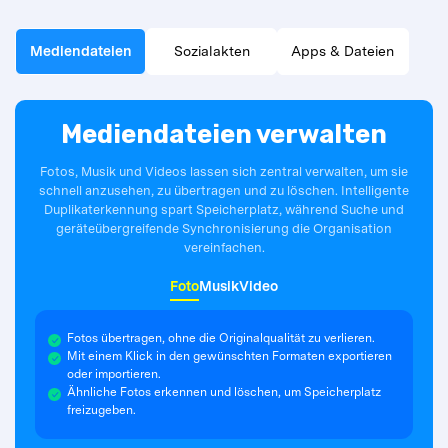
Mediendateien
Sozialakten
Apps & Dateien
Mediendateien verwalten
Fotos, Musik und Videos lassen sich zentral verwalten, um sie
schnell anzusehen, zu übertragen und zu löschen. Intelligente
Duplikaterkennung spart Speicherplatz, während Suche und
geräteübergreifende Synchronisierung die Organisation
vereinfachen.
Foto
Musik
Video
Fotos übertragen, ohne die Originalqualität zu verlieren.
Mit einem Klick in den gewünschten Formaten exportieren
oder importieren.
Ähnliche Fotos erkennen und löschen, um Speicherplatz
freizugeben.