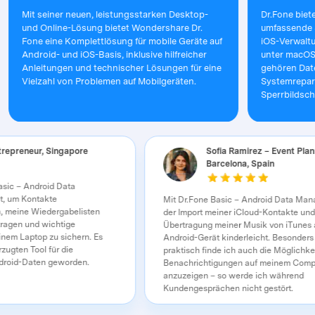
it seiner neuen, leistungsstarken Desktop-
Dr.Fone bietet iPho
nd Online-Lösung bietet Wondershare Dr.
umfassende Software
one eine Komplettlösung für mobile Geräte auf
iOS-Verwaltungsfun
ndroid- und iOS-Basis, inklusive hilfreicher
unter macOS hinaus
nleitungen und technischer Lösungen für eine
gehören Datenwiede
ielzahl von Problemen auf Mobilgeräten.
Systemreparatur, 
Sperrbildschirms un
a Lim – Entrepreneur, Singapore
Sofia Ramirez – E
Barcelona, Spain
Dr.Fone Basic – Android Data
verwendet, um Kontakte
Mit Dr.Fone Basic – Android
zuführen, meine Wiedergabelisten
der Import meiner iCloud-Kon
s zu übertragen und wichtige
Übertragung meiner Musik vo
e auf meinem Laptop zu sichern. Es
Android-Gerät kinderleicht. 
inem bevorzugten Tool für die
praktisch finde ich auch die 
ng von Android-Daten geworden.
Benachrichtigungen auf me
anzuzeigen – so werde ich 
Kundengesprächen nicht gest