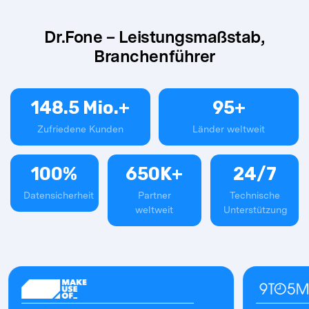
Dr.Fone – Leistungsmaßstab,
Branchenführer
148.5
Mio.+
95
+
Zufriedene Kunden
Länder weltweit
100
%
650
K+
24
/
7
Datensicherheit
Partner
Technische
weltweit
Unterstützung