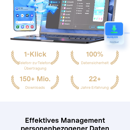
1
8,618,039
1-Klick
100%
Telefon-zu-Telefon-
Datensicherheit
Übertragung
150+ Mio.
22+
Downloads
Jahre Erfahrung
Effektives Management
personenbezogener Daten