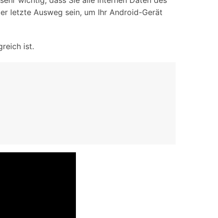
ehr wichtig, dass Sie alle internen Daten des
er letzte Ausweg sein, um Ihr Android-Gerät
reich ist.