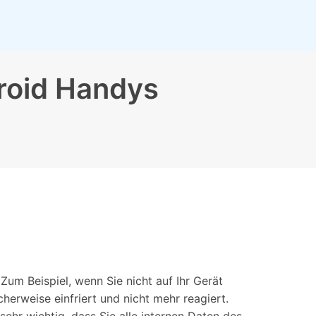
iOS-
Bildung & Studierende
Bildschirmspiegelung
Rabatte und akademische Lizenzen
Kontaktieren Sie uns
elefonübertragung
Virtueller Standort
Wir helfen Ihnen gerne bei technischen Fragen oder
roid Handys
elefon-zu-Telefon-
GPS-
Fragen zu Ihrem Konto.
bertragung
Standortwechsler
Zum Beispiel, wenn Sie nicht auf Ihr Gerät
erweise einfriert und nicht mehr reagiert.