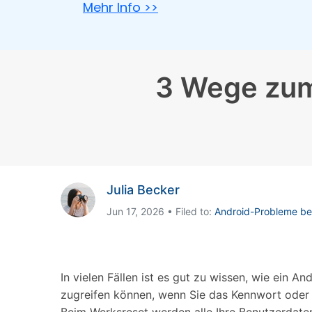
Geschäfts- und Produktivitätstools
Expertentipps und aktuelle
Mehr Info >>
WhatsApp Business-Übertragung
Neuigkeiten rund um
Mobiltelefone.
WhatsApp-Marketinglösungen
GB WhatsApp-Übertragung & -Sicherung
PDF-Passwort-Entsperrer
Systemre
Leitfaden zum Weiterverkauf alter Smartphones
3 Wege zum
Android-Sy
iOS-System
Jetzt online starten
Jetzt online starten
Julia Becker
Jetzt online starten
Jun 17, 2026 • Filed to:
Android-Probleme b
In vielen Fällen ist es gut zu wissen, wie ein 
zugreifen können, wenn Sie das Kennwort oder E