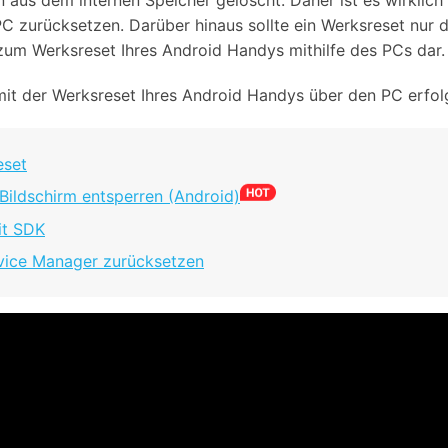
aus dem internen Speicher gelöscht. Daher ist es wirklich s
C zurücksetzen. Darüber hinaus sollte ein Werksreset nur d
zum Werksreset Ihres Android Handys mithilfe des PCs dar.
amit der Werksreset Ihres Android Handys über den PC erfolg
eset
 Bildschirm entsperren (Android)
it SDK
evice Manager zurücksetzen