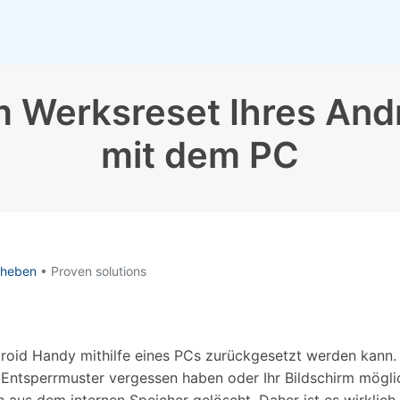
Alle Produkte ansehen
Entsperrtools abschneidet.
Entdecken Sie die kostenlosen Funktionen
Entdecken Sie kostenlose Funktionen und Tipps zur
Datenlöscher
T
paratur
Ersteinrichtung.
 Werksreset Ihres And
stemreparatur
Telefondatenlöscher
T
Ü
reparatur
mit dem PC
eheben
• Proven solutions
Android Handy mithilfe eines PCs zurückgesetzt werden kann. 
ntsperrmuster vergessen haben oder Ihr Bildschirm möglich