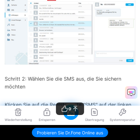
Schritt 2: Wählen Sie die SMS aus, die Sie sichern
möchten
Klicken Sie auf die Registerkarte "SMS" auf der linken
0
Seite des Fensterbereichs, um eine Liste der SMS
anzuzeigen, die Sie sichern können. Aktivieren Sie die
Wiederherstellung
Entsperren
Übertragung
Systemreparatur
Kontrollkästchen neben der SMS, die Sie speichern
Probieren Sie Dr.Fone Online aus
möchten.