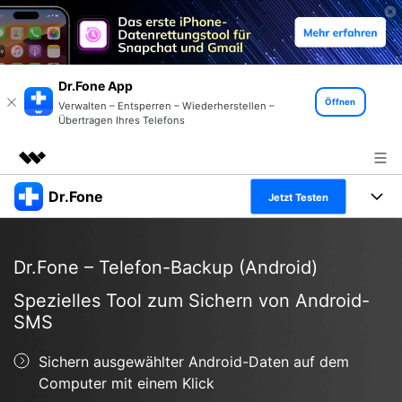
Dr.Fone App
Öffnen
Verwalten – Entsperren – Wiederherstellen –
Übertragen Ihres Telefons
Dr.Fone
Top-Produkte
Jetzt Testen
KI-gestützte digitale Kreativität
Produkte
Business
Dienstprogramme
Dr.Fone – Telefon-Backup (Android)
Überblick
Alles-in-einem-Toolkit
Lösungen
Über uns
Spezielles Tool zum Sichern von Android-
Lösungen
SMS
Weitere Tools und Apps
Entdecken Sie weitere Dr.Fone-Lösungen
Presseraum
Lernen und Unterstützung
Sichern ausgewählter Android-Daten auf dem
Full Toolkit anzeigen >
Ressourcen & Lernen
Shop
Android 16 FRP-Umgehung
Computer mit einem Klick