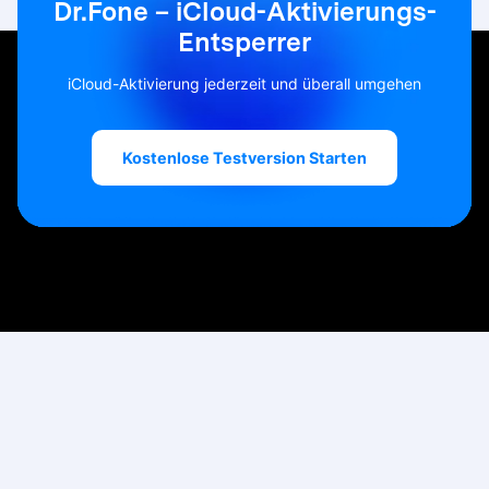
Dr.Fone – iCloud-Aktivierungs-
Entsperrer
iCloud-Aktivierung jederzeit und überall umgehen
Kostenlose Testversion Starten