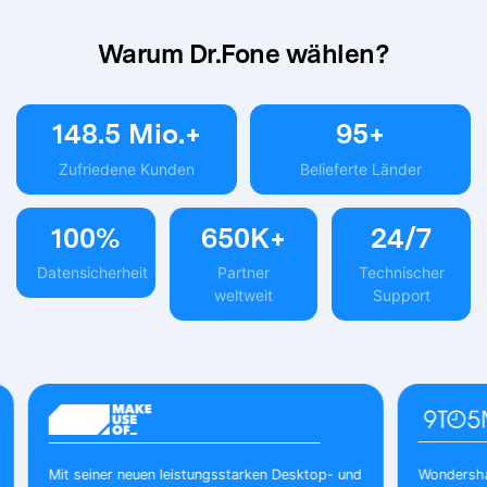
Warum Dr.Fone wählen?
148.5
Mio.+
95
+
Zufriedene Kunden
Belieferte Länder
100
%
650
K+
24
/
7
Datensicherheit
Partner
Technischer
weltweit
Support
Mit seiner neuen leistungsstarken Desktop- und
Wondershare Dr