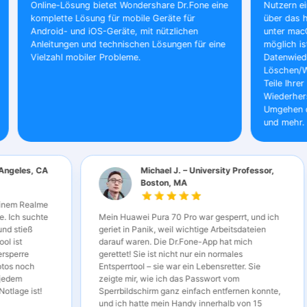
Online-Lösung bietet Wondershare Dr.Fone eine
Nutzern eine vo
komplette Lösung für mobile Geräte für
über das hinau
Android- und iOS-Geräte, mit nützlichen
unter macOS im
Anleitungen und technischen Lösungen für eine
möglich ist. Z
Vielzahl mobiler Probleme.
Datenwiederher
Löschen/Wiederh
Teile Ihrer Dat
Wiederherstell
Umgehen des Sp
und mehr.
r, Los Angeles, CA
Michael J. – University Professor,
Boston, MA
 auf meinem Realme
 konnte. Ich suchte
Mein Huawei Pura 70 Pro war gesperrt, und ich
ren“ und stieß
geriet in Panik, weil wichtige Arbeitsdateien
sperrtool ist
darauf waren. Die Dr.Fone-App hat mich
e Mustersperre
gerettet! Sie ist nicht nur ein normales
eder Fotos noch
Entsperrtool – sie war ein Lebensretter. Sie
rrtool jedem
zeigte mir, wie ich das Passwort vom
einer Notlage ist!
Sperrbildschirm ganz einfach entfernen konnte,
und ich hatte mein Handy innerhalb von 15