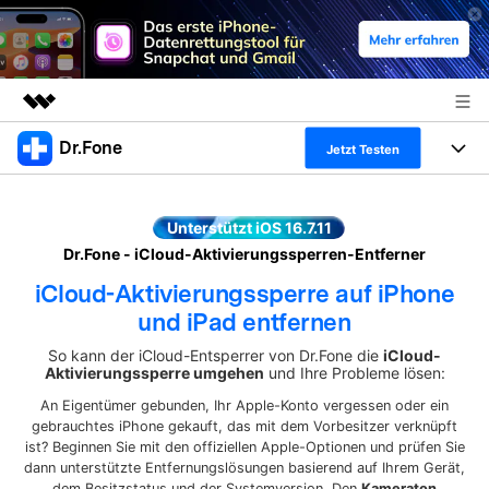
Dr.Fone
Top-Produkte
Jetzt Testen
KI-gestützte digitale Kreativität
Produkte
Business
Dienstprogramme
Unterstützt iOS 16.7.11
Überblick
Alles-in-einem-Toolkit
Dr.Fone - iCloud-Aktivierungssperren-Entferner
Lösungen
Über uns
Lösungen
iCloud-Aktivierungssperre auf iPhone
Weitere Tools und Apps
Entdecken Sie weitere Dr.Fone-Lösungen
Lernen und Unterstützung
Presseraum
und iPad entfernen
So kann der iCloud-Entsperrer von Dr.Fone die
iCloud-
Full Toolkit anzeigen >
Ressourcen & Lernen
Android 16 FRP-Umgehung
Shop
Aktivierungssperre umgehen
und Ihre Probleme lösen:
An Eigentümer gebunden, Ihr Apple-Konto vergessen oder ein
Hilfe und Unterstützung erhalten
Support
gebrauchtes iPhone gekauft, das mit dem Vorbesitzer verknüpft
DOWNLOAD
Anmelden
ist? Beginnen Sie mit den offiziellen Apple-Optionen und prüfen Sie
dann unterstützte Entfernungslösungen basierend auf Ihrem Gerät,
dem Besitzstatus und der Systemversion. Den
Kameraton