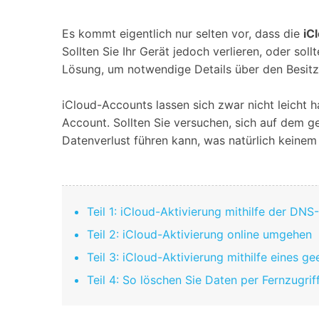
Geschäfts- und Produktivitätstools
Expertentipps und aktuelle
WhatsApp Business-Übertragung
Neuigkeiten rund um
Mobiltelefone.
WhatsApp-Marketinglösungen
Es kommt eigentlich nur selten vor, dass die
iC
GB WhatsApp-Übertragung & -Sicherung
Sollten Sie Ihr Gerät jedoch verlieren, oder s
PDF-Passwort-Entsperrer
Systemre
Lösung, um notwendige Details über den Besitz
Leitfaden zum Weiterverkauf alter Smartphones
Android-Sy
iCloud-Accounts lassen sich zwar nicht leicht 
iOS-System
Account. Sollten Sie versuchen, sich auf dem 
Datenverlust führen kann, was natürlich keinem B
Jetzt online starten
Jetzt online starten
Jetzt online starten
Teil 1: iCloud-Aktivierung mithilfe der D
Teil 2: iCloud-Aktivierung online umgehen
Teil 3: iCloud-Aktivierung mithilfe eines 
Teil 4: So löschen Sie Daten per Fernzugri