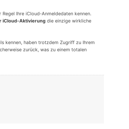
iOS-
Bildung & Studierende
Bildschirmspiegelung
Rabatte und akademische Lizenzen
r Regel Ihre iCloud-Anmeldedaten kennen.
 iCloud-Aktivierung
die einzige wirkliche
Kontaktieren Sie uns
elefonübertragung
Virtueller Standort
Wir helfen Ihnen gerne bei technischen Fragen oder
elefon-zu-Telefon-
GPS-
Fragen zu Ihrem Konto.
bertragung
Standortwechsler
ils kennen, haben trotzdem Zugriff zu Ihrem
icherweise zurück, was zu einem totalen