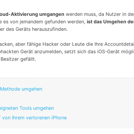
Alle Produkte ansehen
Entsperrtools abschneidet.
loud-Aktivierung umgangen
werden muss, da Nutzer in de
Entdecken Sie die kostenlosen Funktionen
ollte es von jemandem gefunden werden,
ist das Umgehen der
Entdecken Sie kostenlose Funktionen und Tipps zur
Datenlöscher
T
paratur
er des Geräts herauszufinden.
Ersteinrichtung.
stemreparatur
Telefondatenlöscher
T
Ü
hacken, aber fähige Hacker oder Leute die Ihre Accountdeta
reparatur
gehackten Gerät anzumelden, setzt sich das iOS-Gerät mögl
esitzer gefällt.
NS-Methode umgehen
geeigneten Tools umgehen
ff von Ihrem verlorenen iPhone