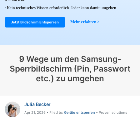
Xiaomi usw.
Hilfe und Unterstützung erhalten
Support
· Kein technisches Wissen erforderlich. Jeder kann damit umgehen.
DOWNLOAD
Anmelden
Mehr erfahren >
Jetzt Bildschirm Entsperren
Suchen
9 Wege um den Samsung-
Sperrbildschirm (Pin, Passwort
etc.) zu umgehen
Julia Becker
Apr 21, 2026 • Filed to:
Geräte entsperren
• Proven solutions