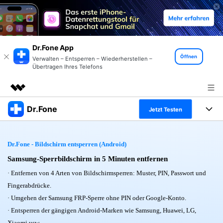
Dr.Fone App
Öffnen
Verwalten – Entsperren – Wiederherstellen –
Übertragen Ihres Telefons
Dr.Fone
Top-Produkte
Jetzt Testen
KI-gestützte digitale Kreativität
Produkte
Business
Dienstprogramme
Dr.Fone - Bildschirm entsperren (Android)
Überblick
Alles-in-einem-Toolkit
Samsung-Sperrbildschirm in 5 Minuten entfernen
Lösungen
Über uns
Lösungen
· Entfernen von 4 Arten von Bildschirmsperren: Muster, PIN, Passwort und
Weitere Tools und Apps
Entdecken Sie weitere Dr.Fone-Lösungen
Presseraum
Lernen und Unterstützung
Fingerabdrücke.
· Umgehen der Samsung FRP-Sperre ohne PIN oder Google-Konto.
Full Toolkit anzeigen >
Ressourcen & Lernen
Shop
Android 16 FRP-Umgehung
· Entsperren der gängigen Android-Marken wie Samsung, Huawei, LG,