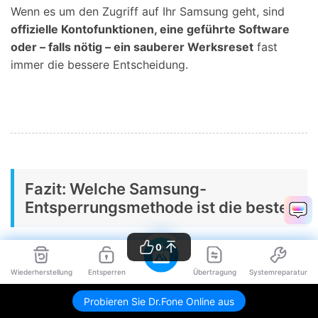
Wenn es um den Zugriff auf Ihr Samsung geht, sind
offizielle Kontofunktionen, eine geführte Software
oder – falls nötig – ein sauberer Werksreset
fast
immer die bessere Entscheidung.
Fazit: Welche Samsung-
Entsperrungsmethode ist die beste?
0
Wenn Sie Ihr Samsung-Passwort, Muster oder Ihre PIN
vergessen haben, sollten Sie mit den
sichersten und
Wiederherstellung
Entsperren
Übertragung
Systemreparatur
einfachsten Optionen
beginnen. Für viele Nutzer sind
Probieren Sie Dr.Fone Online aus
Dr.Fone - Bildschirm entsperren (Android)
,
Samsung