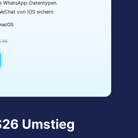
che WhatsApp-Datentypen.
WeChat von iOS sichern.
macOS
5.95
S26 Umstieg