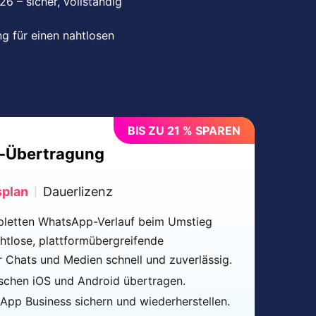
6 – sicher, vollständig
 für einen nahtlosen
BIS ZU 21 % SPAREN
-Übertragung
splan
Dauerlizenz
|
mpletten WhatsApp-Verlauf beim Umstieg
tlose, plattformübergreifende
 Chats und Medien schnell und zuverlässig.
chen iOS und Android übertragen.
pp Business sichern und wiederherstellen.