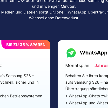
on Ihrem iOS- oder Android-Gerät auf das neue Samsung S2
und in wenigen Minuten.
 Medien und Dateien sorgt Dr.Fone – WhatsApp Übertragung
Wechsel ohne Datenverlust.
BIS ZU 35 % SPAREN
WhatsApp
z
Monatsplan
Jahre
|
aufs Samsung S26 –
Behalten Sie Ihren ko
Schnell, sicher und in
aufs Samsung S26 – nah
Übertragung sämtlicher
ichen Betriebssystemen
• WhatsApp-Chats zwis
• WhatsApp und WhatsA