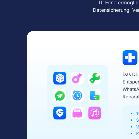
Dr.Fone ermöglic
Datensicherung, Ve
Das Dr.
Entsper
WhatsA
Reparat
1
S
V
K