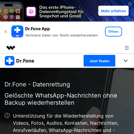
Dr.Fone App
Öffnen
Verlorene Daten von Telefo wiederherstellen
Dr.Fone
Top-Produkte
Jetzt Testen
KI-gestützte digitale Kreativität
Produkte
Business
Dienstprogramme
Dr.Fone - Datenrettung
Überblick
Alles-in-einem-Toolkit
Lösungen
Über uns
Gelöschte WhatsApp-Nachrichten ohne
Lösungen
Backup wiederherstellen
Weitere Tools und Apps
Entdecken Sie weitere Dr.Fone-Lösungen
Presseraum
Lernen und Unterstützung
Unterstützung für die Wiederherstellung von
Full Toolkit anzeigen >
Ressourcen & Lernen
Shop
Android 16 FRP-Umgehung
Videos, Fotos, Audios, Kontakten, Nachrichten,
Anrufverläufen, WhatsApp-Nachrichten und -
Hilfe und Unterstützung erhalten