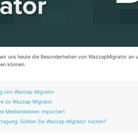
 wir uns heute die Besonderheiten von WazzapMigrator an und
en können.
ung von Wazzap Migrator
tive zu Wazzap Migrator
ne Mediendateien importiert
tragung: Sollten Sie Wazzap Migrator nutzen?