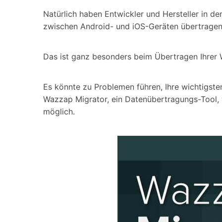
Geschäfts- und Produktivitätstools
Expertentipps und aktuelle
WhatsApp Business-Übertragung
Neuigkeiten rund um
Natürlich haben Entwickler und Hersteller in d
Mobiltelefone.
WhatsApp-Marketinglösungen
zwischen Android- und iOS-Geräten übertragen
GB WhatsApp-Übertragung & -Sicherung
PDF-Passwort-Entsperrer
Systemre
Leitfaden zum Weiterverkauf alter Smartphones
Das ist ganz besonders beim Übertragen Ihrer 
Android-Sy
iOS-System
Es könnte zu Problemen führen, Ihre wichtigste
Wazzap Migrator, ein Datenübertragungs-Tool,
Jetzt online starten
möglich.
Jetzt online starten
Jetzt online starten