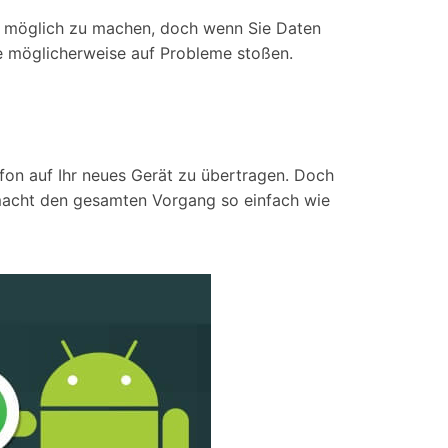
iOS-
Bildung & Studierende
wie möglich zu machen, doch wenn Sie Daten
Bildschirmspiegelung
Rabatte und akademische Lizenzen
 möglicherweise auf Probleme stoßen.
Kontaktieren Sie uns
elefonübertragung
Virtueller Standort
Wir helfen Ihnen gerne bei technischen Fragen oder
elefon-zu-Telefon-
GPS-
Fragen zu Ihrem Konto.
bertragung
Standortwechsler
fon auf Ihr neues Gerät zu übertragen. Doch
macht den gesamten Vorgang so einfach wie