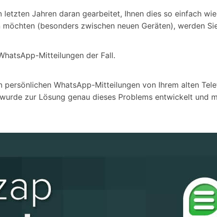
Alle Produkte ansehen
Entsperrtools abschneidet.
en letzten Jahren daran gearbeitet, Ihnen dies so einfach 
 möchten (besonders zwischen neuen Geräten), werden Sie
Entdecken Sie die kostenlosen Funktionen
Entdecken Sie kostenlose Funktionen und Tipps zur
Datenlöscher
T
paratur
Ersteinrichtung.
WhatsApp-Mitteilungen der Fall.
stemreparatur
Telefondatenlöscher
T
Ü
reparatur
n persönlichen WhatsApp-Mitteilungen von Ihrem alten Tele
 wurde zur Lösung genau dieses Problems entwickelt und 