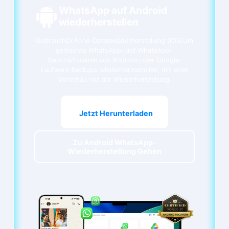
WhatsApp auf Android
wiederherstellen
Gebrauch
Dr.Fone-Datenwiederherstellung (iOS)
Um
gelöschte WhatsApp-und WhatsApp-
Geschäftsdaten von Android-oder Google-
Laufwerk-Backups wiederherzustellen, mit einer
Vorschau vor der Wiederherstellung.
Jetzt Herunterladen
Zu Android WhatsApp-
Wiederherstellung Gehen