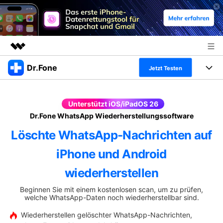
Dr.Fone
Top-Produkte
Jetzt Testen
KI-gestützte digitale Kreativität
Produkte
Business
Dienstprogramme
Unterstützt iOS/iPadOS 26
Überblick
Alles-in-einem-Toolkit
Dr.Fone WhatsApp Wiederherstellungssoftware
Lösungen
Über uns
Lösungen
Löschte WhatsApp-Nachrichten auf
Weitere Tools und Apps
Entdecken Sie weitere Dr.Fone-Lösungen
Presseraum
Lernen und Unterstützung
iPhone und Android
Full Toolkit anzeigen >
Ressourcen & Lernen
Shop
Android 16 FRP-Umgehung
wiederherstellen
Hilfe und Unterstützung erhalten
Beginnen Sie mit einem kostenlosen scan, um zu prüfen,
Support
welche WhatsApp-Daten noch wiederherstellbar sind.
DOWNLOAD
Anmelden
Wiederherstellen gelöschter WhatsApp-Nachrichten,