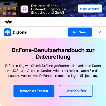
Dr.Fone
Top-Produkte
Jetzt Testen
KI-gestützte digitale Kreativität
Produkte
Business
Dienstprogramme
Dr.Fone-Benutzerhandbuch zur
Überblick
Alles-in-einem-Toolkit
Datenrettung
Lösungen
Über uns
Lösungen
Weitere Tools und Apps
Erfahren Sie, wie Sie mit Dr.Fone gelöschte oder verlorene Daten
Entdecken Sie weitere Dr.Fone-Lösungen
Presseraum
Lernen und Unterstützung
von iOS- und Android-Geräten wiederherstellen. Laden Sie die
neueste Version von Dr.Fone herunter und legen Sie jetzt los.
Full Toolkit anzeigen >
Ressourcen & Lernen
Shop
Android 16 FRP-Umgehung
Hilfe und Unterstützung erhalten
Kostenlos Testen
Jetzt Kaufen
Support
DOWNLOAD
Anmelden