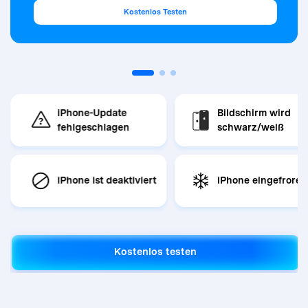
Kostenlos Testen
iPhone-Update
Bildschirm wird
us
fehlgeschlagen
schwarz/weiß
iPhone ist deaktiviert
iPhone eingefroren
Kostenlos testen
Kostenlos testen