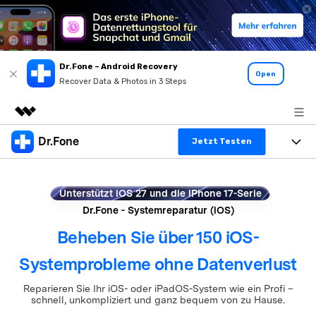
Dr.Fone – Android Recovery
Open
Recover Data & Photos in 3 Steps
Dr.Fone
Top-Produkte
Jetzt Testen
KI-gestützte digitale Kreativität
Produkte
Business
Dienstprogramme
Unterstützt iOS 27 und die iPhone 17-Serie
Überblick
Alles-in-einem-Toolkit
Dr.Fone - Systemreparatur (iOS)
Lösungen
Über uns
Lösungen
Beheben Sie über 150 iOS-
Weitere Tools und Apps
Entdecken Sie weitere Dr.Fone-Lösungen
Lernen und Unterstützung
Presseraum
Systemprobleme ohne Datenverlust
Full Toolkit anzeigen >
Ressourcen & Lernen
Android 16 FRP-Umgehung
Shop
Reparieren Sie Ihr iOS- oder iPadOS-System wie ein Profi –
schnell, unkompliziert und ganz bequem von zu Hause.
Hilfe und Unterstützung erhalten