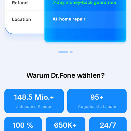
Warum Dr.Fone wählen?
148.5
Mio.+
95
+
Zufriedene Kunden
Abgedeckte Länder
100
%
650
K+
24
/
7