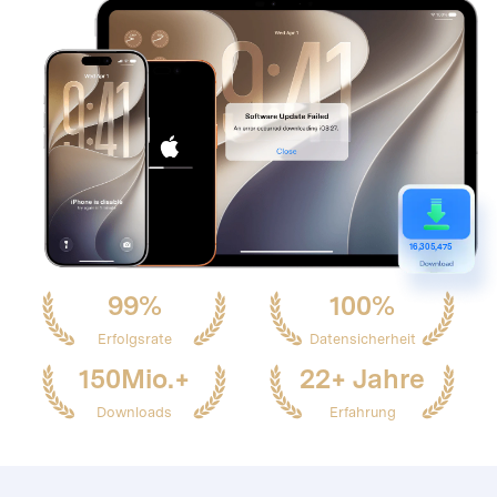
1
6,305,475
99%
100%
Erfolgsrate
Datensicherheit
150Mio.+
22+ Jahre
Downloads
Erfahrung