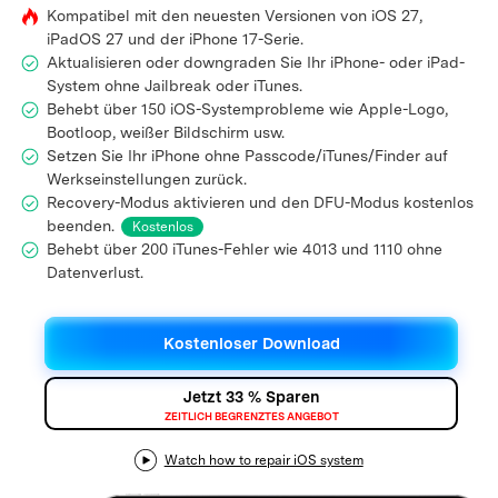
Support
Kompatibel mit den neuesten Versionen von iOS 27,
DOWNLOAD
Anmelden
iPadOS 27 und der iPhone 17-Serie.
Aktualisieren oder downgraden Sie Ihr iPhone- oder iPad-
System ohne Jailbreak oder iTunes.
Suchen
Behebt über 150 iOS-Systemprobleme wie Apple-Logo,
Bootloop, weißer Bildschirm usw.
Setzen Sie Ihr iPhone ohne Passcode/iTunes/Finder auf
Werkseinstellungen zurück.
Recovery-Modus aktivieren und den DFU-Modus kostenlos
beenden.
Kostenlos
Behebt über 200 iTunes-Fehler wie 4013 und 1110 ohne
Datenverlust.
Kostenloser Download
Jetzt 33 % Sparen
ZEITLICH BEGRENZTES ANGEBOT
Watch how to repair iOS system