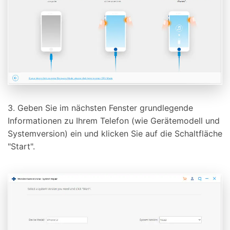
Dr.Fone
50M+ Nutzer, 17+ Jahre Vertrauen
Entsperren, reparieren, sichern
Daten retten, schützen, übertragen
KI-unterstützt, keine Technik nötig
Weiterlesen
3. Geben Sie im nächsten Fenster grundlegende
Jetzt testen
Informationen zu Ihrem Telefon (wie Gerätemodell und
Systemversion) ein und klicken Sie auf die Schaltfläche
"Start".