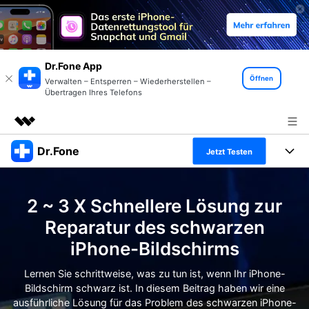
Dr.Fone App
Öffnen
Verwalten – Entsperren – Wiederherstellen –
Übertragen Ihres Telefons
Dr.Fone
Top-Produkte
Jetzt Testen
KI-gestützte digitale Kreativität
Produkte
Business
Dienstprogramme
2 ~ 3 X Schnellere Lösung zur
Überblick
Alles-in-einem-Toolkit
Lösungen
Über uns
Reparatur des schwarzen
Lösungen
iPhone-Bildschirms
Weitere Tools und Apps
Entdecken Sie weitere Dr.Fone-Lösungen
Presseraum
Lernen und Unterstützung
Lernen Sie schrittweise, was zu tun ist, wenn Ihr iPhone-
Full Toolkit anzeigen >
Ressourcen & Lernen
Bildschirm schwarz ist. In diesem Beitrag haben wir eine
Shop
Android 16 FRP-Umgehung
ausführliche Lösung für das Problem des schwarzen iPhone-