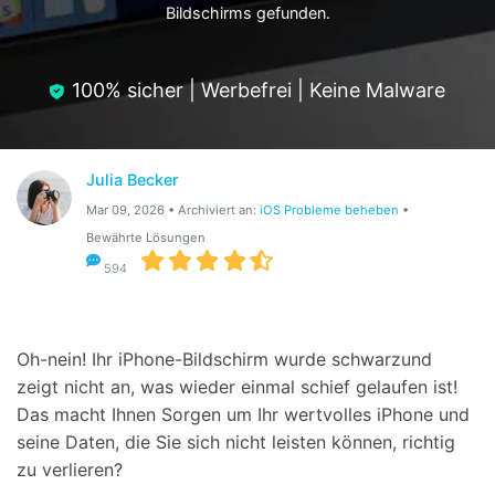
Bildschirms gefunden.
Hilfe und Unterstützung erhalten
Support
DOWNLOAD
Anmelden
100% sicher | Werbefrei | Keine Malware
Suchen
Julia Becker
Mar 09, 2026 • Archiviert an:
iOS Probleme beheben
•
Bewährte Lösungen
594
Oh-nein! Ihr
iPhone-Bildschirm wurde schwarzund
zeigt nicht an, was wieder einmal schief gelaufen ist!
Das macht Ihnen Sorgen um Ihr wertvolles iPhone und
seine Daten, die Sie sich nicht leisten können, richtig
zu verlieren?