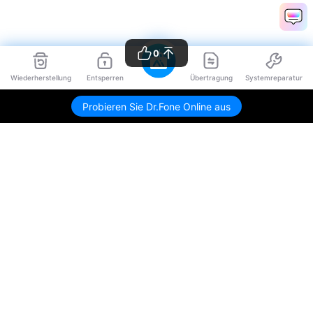
0
Wiederherstellung
Entsperren
Übertragung
Systemreparatur
Probieren Sie Dr.Fone Online aus
Hero Produkte
Wondershare