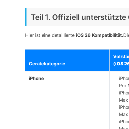
Teil 1. Offiziell unterstützt
Hier ist eine detaillierte
iOS 26 Kompatibilität.
Di
Vollst
Gerätekategorie
(
iOS 2
iPhone
iPho
Pro 
iPho
Max
iPho
Max
iPho
Max