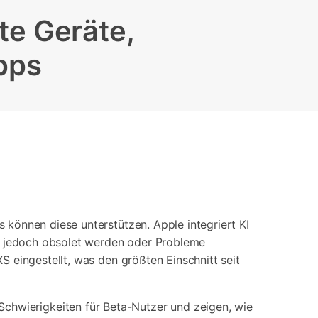
iOS-
Bildung & Studierende
te Geräte,
Bildschirmspiegelung
Rabatte und akademische Lizenzen
pps
Kontaktieren Sie uns
elefonübertragung
Virtueller Standort
Wir helfen Ihnen gerne bei technischen Fragen oder
elefon-zu-Telefon-
GPS-
Fragen zu Ihrem Konto.
bertragung
Standortwechsler
können diese unterstützen. Apple integriert KI
te jedoch obsolet werden oder Probleme
 eingestellt, was den größten Einschnitt seit
Schwierigkeiten für Beta-Nutzer und zeigen, wie