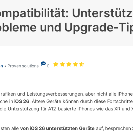
Alle Produkte ansehen
Entsperrtools abschneidet.
mpatibilität: Unterstütz
Entdecken Sie die kostenlosen Funktionen
obleme und Upgrade-Ti
Entdecken Sie kostenlose Funktionen und Tipps zur
Datenlöscher
T
paratur
Ersteinrichtung.
stemreparatur
Telefondatenlöscher
T
Ü
reparatur
en
• Proven solutions
0
fiken und Leistungsverbesserungen, aber nicht alle iPhones 
che in
iOS 26
. Ältere Geräte können durch diese Fortschrit
ie Unterstützung für A12-basierte iPhones wie das XR und XS
isten alle
von iOS 26 unterstützten Geräte
auf, besprechen 