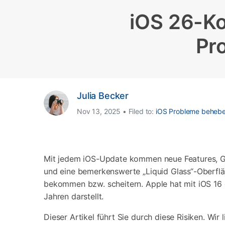
Geschäfts- und Produktivitätstools
Expertentipps und aktuelle
WhatsApp Business-Übertragung
Neuigkeiten rund um
iOS 26-Ko
Mobiltelefone.
WhatsApp-Marketinglösungen
GB WhatsApp-Übertragung & -Sicherung
Pr
PDF-Passwort-Entsperrer
Systemre
Leitfaden zum Weiterverkauf alter Smartphones
Android-Sy
iOS-System
Julia Becker
Jetzt online starten
Nov 13, 2025 • Filed to:
iOS Probleme beheb
Jetzt online starten
Jetzt online starten
Mit jedem iOS-Update kommen neue Features, Gra
und eine bemerkenswerte „Liquid Glass“-Oberflä
bekommen bzw. scheitern. Apple hat mit iOS 16 d
Jahren darstellt.
Dieser Artikel führt Sie durch diese Risiken. Wir l