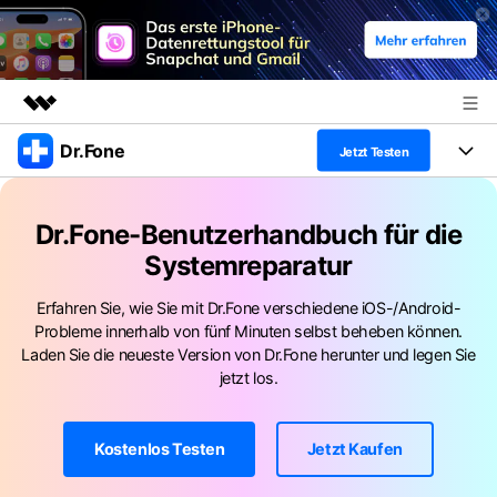
Dr.Fone
Top-Produkte
Jetzt Testen
KI-gestützte digitale Kreativität
Produkte
Business
Dienstprogramme
Dr.Fone-Benutzerhandbuch für die
Überblick
Alles-in-einem-Toolkit
Systemreparatur
Lösungen
Über uns
Lösungen
Weitere Tools und Apps
Erfahren Sie, wie Sie mit Dr.Fone verschiedene iOS-/Android-
Entdecken Sie weitere Dr.Fone-Lösungen
Presseraum
Lernen und Unterstützung
Probleme innerhalb von fünf Minuten selbst beheben können.
Laden Sie die neueste Version von Dr.Fone herunter und legen Sie
Full Toolkit anzeigen >
Ressourcen & Lernen
Shop
Android 16 FRP-Umgehung
jetzt los.
Hilfe und Unterstützung erhalten
Support
DOWNLOAD
Anmelden
Kostenlos Testen
Jetzt Kaufen