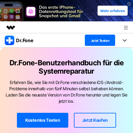
Dr.Fone
Top-Produkte
Jetzt Testen
KI-gestützte digitale Kreativität
Produkte
Business
Dienstprogramme
Dr.Fone-Benutzerhandbuch für die
Überblick
Alles-in-einem-Toolkit
Systemreparatur
Lösungen
Über uns
Lösungen
Weitere Tools und Apps
Erfahren Sie, wie Sie mit Dr.Fone verschiedene iOS-/Android-
Entdecken Sie weitere Dr.Fone-Lösungen
Presseraum
Lernen und Unterstützung
Probleme innerhalb von fünf Minuten selbst beheben können.
Laden Sie die neueste Version von Dr.Fone herunter und legen Sie
Full Toolkit anzeigen >
Ressourcen & Lernen
Shop
Android 16 FRP-Umgehung
jetzt los.
Hilfe und Unterstützung erhalten
Support
DOWNLOAD
Anmelden
Kostenlos Testen
Jetzt Kaufen