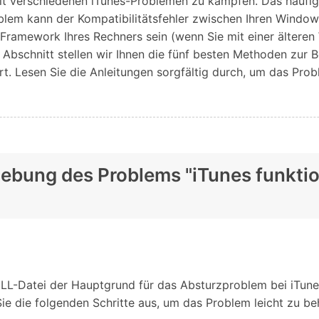
mit verschiedenen iTunes-Problemen zu kämpfen. Das häufig
roblem kann der Kompatibilitätsfehler zwischen Ihren Wind
e Framework Ihres Rechners sein (wenn Sie mit einer ältere
 Abschnitt stellen wir Ihnen die fünf besten Methoden zur
rt. Lesen Sie die Anleitungen sorgfältig durch, um das Pro
hebung des Problems "iTunes funkti
te DLL-Datei der Hauptgrund für das Absturzproblem bei iTune
Sie die folgenden Schritte aus, um das Problem leicht zu b