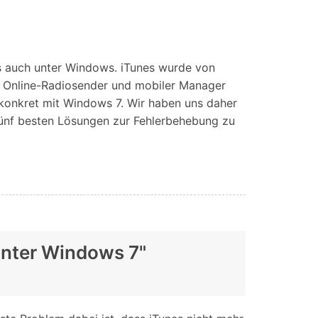
iOS-
Bildung & Studierende
Bildschirmspiegelung
Rabatte und akademische Lizenzen
Kontaktieren Sie uns
elefonübertragung
Virtueller Standort
als auch unter Windows. iTunes wurde von
Wir helfen Ihnen gerne bei technischen Fragen oder
, Online-Radiosender und mobiler Manager
elefon-zu-Telefon-
GPS-
Fragen zu Ihrem Konto.
 konkret mit Windows 7. Wir haben uns daher
bertragung
Standortwechsler
 fünf besten Lösungen zur Fehlerbehebung zu
 unter Windows 7"