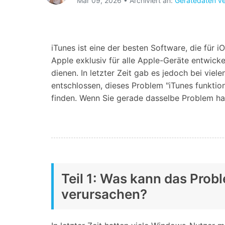
Geschäfts- und Produktivitätstools
Mar 09, 2026 • Archiviert an:
Gerätedaten ve
Expertentipps und aktuelle
WhatsApp Business-Übertragung
Neuigkeiten rund um
Mobiltelefone.
WhatsApp-Marketinglösungen
GB WhatsApp-Übertragung & -Sicherung
PDF-Passwort-Entsperrer
Systemre
iTunes ist eine der besten Software, die für
Leitfaden zum Weiterverkauf alter Smartphones
Apple exklusiv für alle Apple-Geräte entwic
Android-Sy
dienen. In letzter Zeit gab es jedoch bei vi
iOS-System
entschlossen, dieses Problem "iTunes funkti
finden. Wenn Sie gerade dasselbe Problem hab
Jetzt online starten
Jetzt online starten
Jetzt online starten
Teil 1: Was kann das Prob
verursachen?