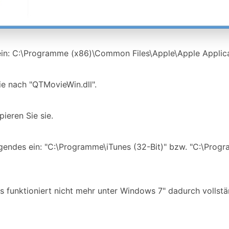
 ein: C:\Programme (x86)\Common Files\Apple\Apple Applic
ie nach "QTMovieWin.dll".
ieren Sie sie.
gendes ein: "C:\Programme\iTunes (32-Bit)" bzw. "C:\Progr
s funktioniert nicht mehr unter Windows 7" dadurch vollst