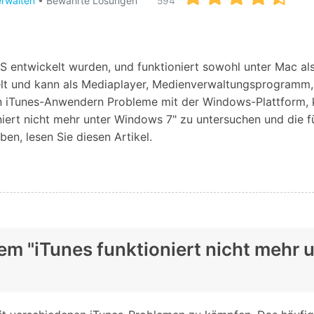
rwalten
• Bewährte Lösungen
594
Alle Produkte ansehen
Entsperrtools abschneidet.
Entdecken Sie die kostenlosen Funktionen
Entdecken Sie kostenlose Funktionen und Tipps zur
Datenlöscher
T
paratur
 iOS entwickelt wurden, und funktioniert sowohl unter Mac 
Ersteinrichtung.
kelt und kann als Mediaplayer, Medienverwaltungsprogramm
stemreparatur
Telefondatenlöscher
T
elen iTunes-Anwendern Probleme mit der Windows-Plattform,
Ü
reparatur
oniert nicht mehr unter Windows 7" zu untersuchen und die
en, lesen Sie diesen Artikel.
lem "iTunes funktioniert nicht mehr