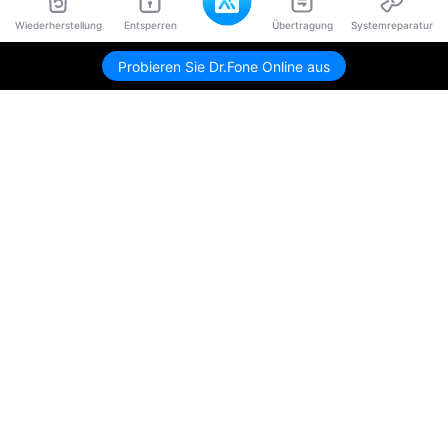
Wiederherstellung
Entsperren
Übertragung
Systemreparatur
Probieren Sie Dr.Fone Online aus
Hero Produkte
Wondershare
KI entdecken
Hilfe-Center