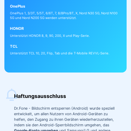
OnePlus
OnePlus 1, 3/3T, 5/5T, 6/6T, 7, 8/8Pro/8T, X, Nord N30 5G, Nord N100
5G und Nord N200 5G werden unterstützt.
HONOR
Unterstützt HONOR 8, 9, 90, 200, X und Play-Serie.
TCL
Unterstützt TCL 10, 20, Flip, Tab und die T-Mobile REVVL-Serie.
Haftungsausschluss
Dr.Fone - Bildschirm entsperren (Android) wurde speziell
entwickelt, um allen Nutzern von Android-Geräten zu
helfen, den Zugang zu ihren Geräten wiederherzustellen,
indem sie den Android-Sperrbildschirm umgehen, das
Google-Konto umgehen
und Samsung/LG und andere