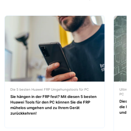
Die 5 besten Huawei FRP Umgehungstools für PC
Ultima
PC
Sie hängen in der FRP fest? Mit diesen 5 besten
Diese 
Huawei Tools für den PC können Sie die FRP
die F
mühelos umgehen und zu Ihrem Gerät
und ma
zurückkehren!