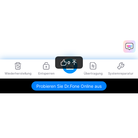
0
Wiederherstellung
Entsperren
Übertragung
Systemreparatur
Probieren Sie Dr.Fone Online aus
Hero Produkte