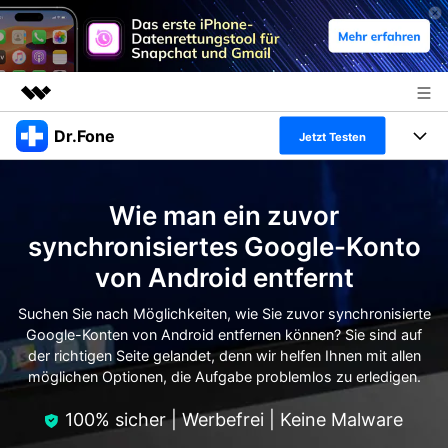
Dr.Fone
Top-Produkte
Jetzt Testen
KI-gestützte digitale Kreativität
Produkte
Business
Dienstprogramme
Wie man ein zuvor
Überblick
Alles-in-einem-Toolkit
Lösungen
Über uns
synchronisiertes Google-Konto
Lösungen
von Android entfernt
Weitere Tools und Apps
Entdecken Sie weitere Dr.Fone-Lösungen
Presseraum
Lernen und Unterstützung
Suchen Sie nach Möglichkeiten, wie Sie zuvor synchronisierte
Full Toolkit anzeigen >
Ressourcen & Lernen
Google-Konten von Android entfernen können? Sie sind auf
Shop
Android 16 FRP-Umgehung
der richtigen Seite gelandet, denn wir helfen Ihnen mit allen
möglichen Optionen, die Aufgabe problemlos zu erledigen.
Hilfe und Unterstützung erhalten
Support
DOWNLOAD
Anmelden
100% sicher | Werbefrei | Keine Malware