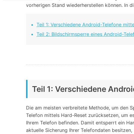
Geschäfts- und Produktivitätstools
Expertentipps und aktuelle
vorherigen Stand wiederherstellen können. In d
WhatsApp Business-Übertragung
Neuigkeiten rund um
Mobiltelefone.
WhatsApp-Marketinglösungen
GB WhatsApp-Übertragung & -Sicherung
Teil 1: Verschiedene Android-Telefone mit
PDF-Passwort-Entsperrer
Systemre
Leitfaden zum Weiterverkauf alter Smartphones
Teil 2: Bildschirmsperre eines Android-Tel
Android-Sy
iOS-System
Jetzt online starten
Jetzt online starten
Jetzt online starten
Teil 1: Verschiedene Andro
Die am meisten verbreitete Methode, um den Spe
Telefon mittels Hard-Reset zurücksetzen, um es 
Ihrem Telefon befinden. Damit entsperrt ein Hard
aktuelle Sicherung Ihrer Telefondaten besitzen,