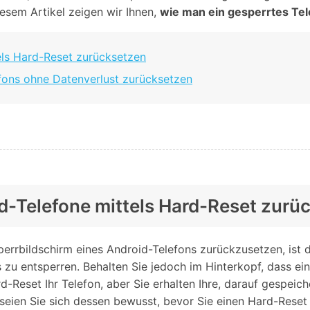
Alle Produkte ansehen
iesem Artikel zeigen wir Ihnen,
wie man ein gesperrtes Tel
Entsperrtools abschneidet.
Entdecken Sie die kostenlosen Funktionen
tels Hard-Reset zurücksetzen
Entdecken Sie kostenlose Funktionen und Tipps zur
Datenlöscher
T
paratur
Ersteinrichtung.
efons ohne Datenverlust zurücksetzen
stemreparatur
Telefondatenlöscher
T
Ü
reparatur
id-Telefone mittels Hard-Reset zurü
rrbildschirm eines Android-Telefons zurückzusetzen, ist d
zu entsperren. Behalten Sie jedoch im Hinterkopf, dass ein 
-Reset Ihr Telefon, aber Sie erhalten Ihre, darauf gespeiche
 seien Sie sich dessen bewusst, bevor Sie einen Hard-Reset