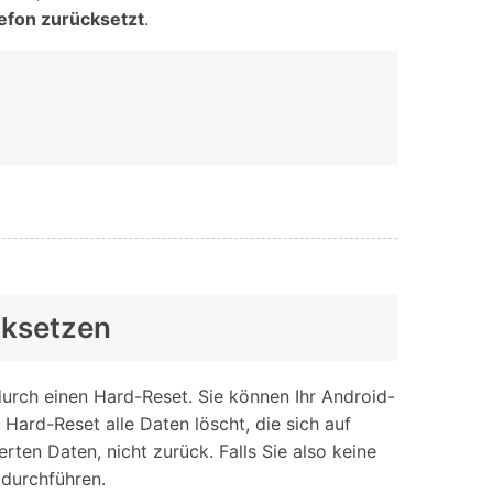
iOS-
Bildung & Studierende
efon zurücksetzt
.
Bildschirmspiegelung
Rabatte und akademische Lizenzen
Kontaktieren Sie uns
elefonübertragung
Virtueller Standort
Wir helfen Ihnen gerne bei technischen Fragen oder
elefon-zu-Telefon-
GPS-
Fragen zu Ihrem Konto.
bertragung
Standortwechsler
cksetzen
urch einen Hard-Reset. Sie können Ihr Android-
Hard-Reset alle Daten löscht, die sich auf
rten Daten, nicht zurück. Falls Sie also keine
 durchführen.