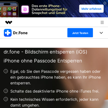
Dr.Fone
Top-Produkte
Jetzt Testen
KI-gestützte digitale Kreativität
Produkte
Business
Dienstprogramme
dr.fone - Bildschirm entsperren (iOS)
Überblick
Alles-in-einem-Toolkit
Lösungen
Über uns
iPhone ohne Passcode Entsperren
Lösungen
Weitere Tools und Apps
Entdecken Sie weitere Dr.Fone-Lösungen
Presseraum
Lernen und Unterstützung
Egal, ob Sie den Passcode vergessen haben oder
ein gebrauchtes iPhone haben, es kann Ihr iPhone
Full Toolkit anzeigen >
Ressourcen & Lernen
Shop
Android 16 FRP-Umgehung
entsperren.
Schalte das deaktivierte iPhone ohne iTunes frei.
Hilfe und Unterstützung erhalten
Support
DOWNLOAD
Anmelden
Kein technisches Wissen erforderlich, jeder kann
damit umgehen.