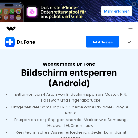
Dr.Fone
Top-Produkte
Jetzt Testen
KI-gestützte digitale Kreativität
Produkte
Business
Dienstprogramme
Wondershare Dr.Fone
Überblick
Bildschirm entsperren
Alles-in-einem-Toolkit
Lösungen
Über uns
Lösungen
(Android)
Weitere Tools und Apps
Entdecken Sie weitere Dr.Fone-Lösungen
Presseraum
Lernen und Unterstützung
Entfernen von 4 Arten von Bildschirmsperren: Muster, PIN,
Passwort und Fingerabdrücke
Full Toolkit anzeigen >
Ressourcen & Lernen
Shop
Android 16 FRP-Umgehung
Umgehen der Samsung FRP-Sperre ohne PIN oder Google-
Konto
Hilfe und Unterstützung erhalten
Support
Entsperren der gängigen Android-Marken wie Samsung,
DOWNLOAD
Anmelden
Huawei, LG, Xiaomi usw.
Kein technisches Wissen erforderlich. Jeder kann damit