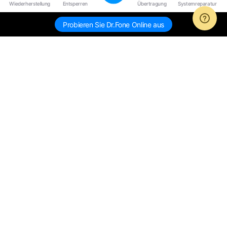
Wiederherstellung
Entsperren
Übertragung
Systemreparatur
Probieren Sie Dr.Fone Online aus
Hero Produkte
Wondershare
KI entdecken
Hilfe-Center