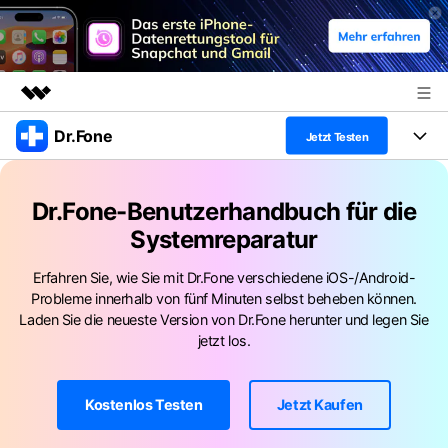
Dr.Fone
Top-Produkte
Jetzt Testen
KI-gestützte digitale Kreativität
Produkte
Business
Dienstprogramme
Dr.Fone-Benutzerhandbuch für die
Überblick
Alles-in-einem-Toolkit
Systemreparatur
Lösungen
Über uns
Lösungen
Weitere Tools und Apps
Erfahren Sie, wie Sie mit Dr.Fone verschiedene iOS-/Android-
Entdecken Sie weitere Dr.Fone-Lösungen
Presseraum
Lernen und Unterstützung
Probleme innerhalb von fünf Minuten selbst beheben können.
Laden Sie die neueste Version von Dr.Fone herunter und legen Sie
Full Toolkit anzeigen >
Ressourcen & Lernen
Shop
Android 16 FRP-Umgehung
jetzt los.
Hilfe und Unterstützung erhalten
Support
DOWNLOAD
Anmelden
Kostenlos Testen
Jetzt Kaufen