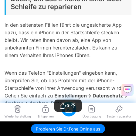
Schleife zu reparieren
In den seltensten Fällen führt die ungesicherte App
dazu, dass ein iPhone in der Startschleife stecken
bleibt. Wir raten Ihnen davon ab, eine App von
unbekannten Firmen herunterzuladen. Es kann zu
einem Verhalten Ihres iPhones führen.
Wenn das Telefon "Einstellungen" eingeben kann,
überprüfen Sie, ob das Problem mit der iPhone-
Startschleife von Ihrer Anwendung verursacht wird.
Gehen Sie einfach zu
Einstellungen-> Datenschutz->
Analyse-> Analyse-Daten
.
0
Wiederherstellung
Entsperren
Übertragung
Systemreparatur
Sehen Sie nach, ob Apps wiederholt aufgeführt
werden. Deinstallieren Sie sie und bereinigen Sie ihre
Probieren Sie Dr.Fone Online aus
Daten, um zu prüfen, ob das Problem der iPhone-