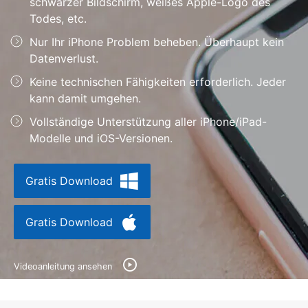
schwarzer Bildschirm, weißes Apple-Logo des
Hilfe und Unterstützung erhalten
Support
Todes, etc.
DOWNLOAD
Anmelden
Nur Ihr iPhone Problem beheben. Überhaupt kein
Datenverlust.
Suchen
Keine technischen Fähigkeiten erforderlich. Jeder
kann damit umgehen.
Vollständige Unterstützung aller iPhone/iPad-
Modelle und iOS-Versionen.
Gratis Download
Gratis Download
Videoanleitung ansehen