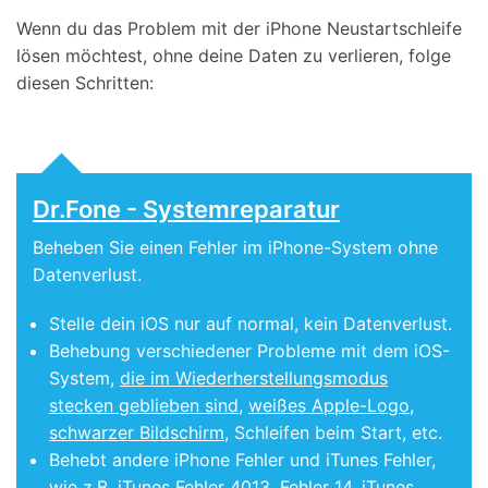
Wenn du das Problem mit der iPhone Neustartschleife
lösen möchtest, ohne deine Daten zu verlieren, folge
diesen Schritten:
Dr.Fone - Systemreparatur
Beheben Sie einen Fehler im iPhone-System ohne
Datenverlust.
Stelle dein iOS nur auf normal, kein Datenverlust.
Behebung verschiedener Probleme mit dem iOS-
System,
die im Wiederherstellungsmodus
stecken geblieben sind
,
weißes Apple-Logo
,
schwarzer Bildschirm
, Schleifen beim Start, etc.
Behebt andere iPhone Fehler und iTunes Fehler,
wie z.B.
iTunes Fehler 4013
,
Fehler 14
,
iTunes