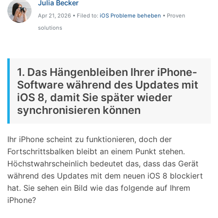
Julia Becker
Hilfe und Unterstützung erhalten
Support
Apr 21, 2026 • Filed to:
iOS Probleme beheben
• Proven
DOWNLOAD
Anmelden
solutions
Suchen
1. Das Hängenbleiben Ihrer iPhone-
Software während des Updates mit
iOS 8, damit Sie später wieder
synchronisieren können
Ihr iPhone scheint zu funktionieren, doch der
Fortschrittsbalken bleibt an einem Punkt stehen.
Höchstwahrscheinlich bedeutet das, dass das Gerät
während des Updates mit dem neuen iOS 8 blockiert
hat. Sie sehen ein Bild wie das folgende auf Ihrem
iPhone?