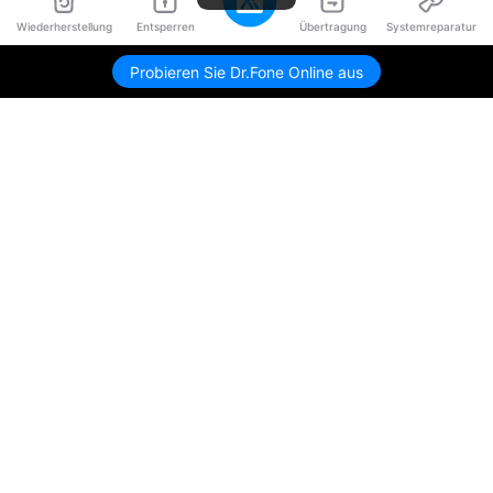
Wiederherstellung
Entsperren
Übertragung
Systemreparatur
Probieren Sie Dr.Fone Online aus
Hero Produkte
Wondershare
KI entdecken