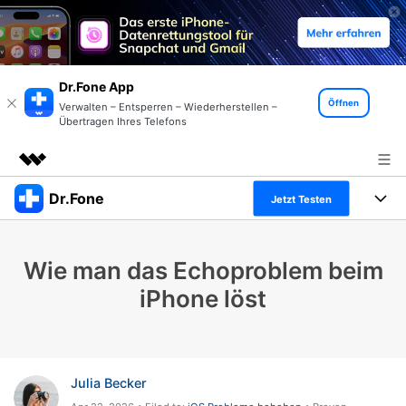
Dr.Fone App
Öffnen
Verwalten – Entsperren – Wiederherstellen –
Übertragen Ihres Telefons
Dr.Fone
Top-Produkte
Jetzt Testen
KI-gestützte digitale Kreativität
Produkte
Business
Dienstprogramme
Wie man das Echoproblem beim
Überblick
Alles-in-einem-Toolkit
Lösungen
Über uns
iPhone löst
Lösungen
Weitere Tools und Apps
Entdecken Sie weitere Dr.Fone-Lösungen
Presseraum
Lernen und Unterstützung
Full Toolkit anzeigen >
Ressourcen & Lernen
Shop
Android 16 FRP-Umgehung
Julia Becker