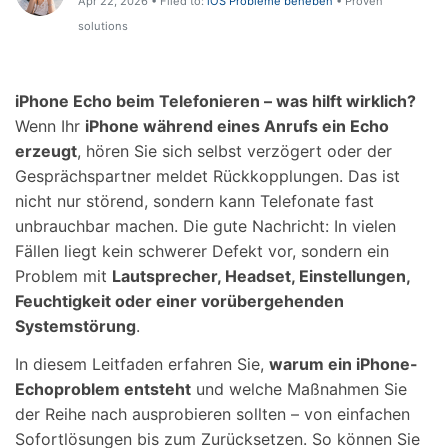
Apr 22, 2026 • Filed to:
iOS Probleme beheben
• Proven
Hilfe und Unterstützung erhalten
Support
solutions
DOWNLOAD
Anmelden
iPhone Echo beim Telefonieren – was hilft wirklich?
Suchen
Wenn Ihr
iPhone während eines Anrufs ein Echo
erzeugt
, hören Sie sich selbst verzögert oder der
Gesprächspartner meldet Rückkopplungen. Das ist
nicht nur störend, sondern kann Telefonate fast
unbrauchbar machen. Die gute Nachricht: In vielen
Fällen liegt kein schwerer Defekt vor, sondern ein
Problem mit
Lautsprecher, Headset, Einstellungen,
Feuchtigkeit oder einer vorübergehenden
Systemstörung
.
In diesem Leitfaden erfahren Sie,
warum ein iPhone-
Echoproblem entsteht
und welche Maßnahmen Sie
der Reihe nach ausprobieren sollten – von einfachen
Sofortlösungen bis zum Zurücksetzen. So können Sie