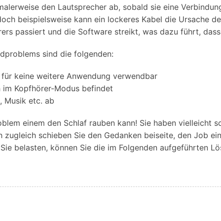
Alle Produkte ansehen
rmalerweise den Lautsprecher ab, sobald sie eine Verbindu
Entsperrtools abschneidet.
 doch beispielsweise kann ein lockeres Kabel die Ursache
Entdecken Sie die kostenlosen Funktionen
s passiert und die Software streikt, was dazu führt, dass 
Entdecken Sie kostenlose Funktionen und Tipps zur
Datenlöscher
T
paratur
Ersteinrichtung.
problems sind die folgenden:
stemreparatur
Telefondatenlöscher
T
Ü
reparatur
st für keine weitere Anwendung verwendbar
ch im Kopfhörer-Modus befindet
, Musik etc. ab
roblem einem den Schlaf rauben kann! Sie haben vielleicht 
och zugleich schieben Sie den Gedanken beiseite, den Job
e belasten, können Sie die im Folgenden aufgeführten Lö