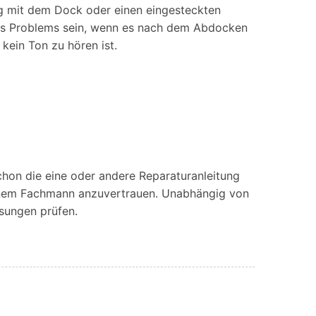
iOS-
ng mit dem Dock oder einen eingesteckten
Bildung & Studierende
Bildschirmspiegelung
 des Problems sein, wenn es nach dem Abdocken
Rabatte und akademische Lizenzen
kein Ton zu hören ist.
Kontaktieren Sie uns
elefonübertragung
Virtueller Standort
Wir helfen Ihnen gerne bei technischen Fragen oder
elefon-zu-Telefon-
GPS-
Fragen zu Ihrem Konto.
bertragung
Standortwechsler
schon die eine oder andere Reparaturanleitung
 einem Fachmann anzuvertrauen. Unabhängig von
sungen prüfen.