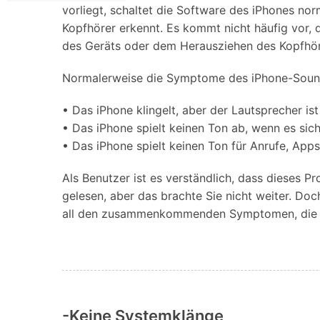
Geschäfts- und Produktivitätstools
Expertentipps und aktuelle
vorliegt, schaltet die Software des iPhones no
WhatsApp Business-Übertragung
Neuigkeiten rund um
Kopfhörer erkennt. Es kommt nicht häufig vor,
Mobiltelefone.
WhatsApp-Marketinglösungen
des Geräts oder dem Herausziehen des Kopfhörer
GB WhatsApp-Übertragung & -Sicherung
PDF-Passwort-Entsperrer
Systemre
Leitfaden zum Weiterverkauf alter Smartphones
Normalerweise die Symptome des iPhone-Sound
Android-Sy
iOS-System
• Das iPhone klingelt, aber der Lautsprecher i
• Das iPhone spielt keinen Ton ab, wenn es si
• Das iPhone spielt keinen Ton für Anrufe, Apps
Jetzt online starten
Als Benutzer ist es verständlich, dass dieses P
Jetzt online starten
Jetzt online starten
gelesen, aber das brachte Sie nicht weiter. D
all den zusammenkommenden Symptomen, die Si
-Keine Systemklänge