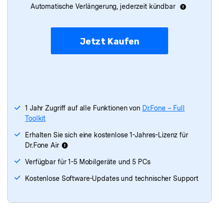
Dr.Fone
- Virtueller Standort
Automatische Verlängerung, jederzeit kündbar
Dr.Fone
- WhatsApp-Übertragung
Jetzt Kaufen
Dr.Fone
- Telefonübertragung
Dr.Fone
- Datenlöscher
Dr.Fone
- Systemreparatur
1 Jahr Zugriff auf alle Funktionen von
Dr.Fone – Full
Toolkit
Dr.Fone - iTunes Reparatur
Erhalten Sie sich eine kostenlose 1-Jahres-Lizenz für
Dr.Fone Air
Verfügbar für 1-5 Mobilgeräte und 5 PCs
Kostenlose Software-Updates und technischer Support