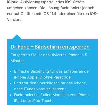
iCloud-Aktivierungssperre jedes iOS-Geräts
umgehen können. Die Lösung funktioniert jedoch
nur auf Geräten mit iOS 11.4 oder einer älteren iOS-
Version.
Dr.Fone – Bildschirm entsperren
Entsperren Sie Ihr deaktiviertes iPhone in 5
Minuten.
Einfache Bedienung für das Entsperren der
iPhone Apple ID ohne Passcode.
Entfernt den Sperrbildschirm des iPhone,
ohne iTunes vorauszusetzen.
Funktioniert auf allen Modellen von iPhone,
iPad oder iPod Touch.