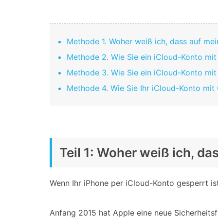
Geschäfts- und Produktivitätstools
Expertentipps und aktuelle
WhatsApp Business-Übertragung
Neuigkeiten rund um
Mobiltelefone.
WhatsApp-Marketinglösungen
GB WhatsApp-Übertragung & -Sicherung
Methode 1. Woher weiß ich, dass auf mei
PDF-Passwort-Entsperrer
Systemre
Leitfaden zum Weiterverkauf alter Smartphones
Methode 2. Wie Sie ein iCloud-Konto mit
Android-Sy
Methode 3. Wie Sie ein iCloud-Konto mi
iOS-System
Methode 4. Wie Sie Ihr iCloud-Konto mi
Jetzt online starten
Jetzt online starten
Jetzt online starten
Teil 1: Woher weiß ich, d
Wenn Ihr iPhone per iCloud-Konto gesperrt is
Anfang 2015 hat Apple eine neue Sicherheitsf