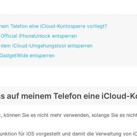
Alle Produkte ansehen
Entsperrtools abschneidet.
Entdecken Sie die kostenlosen Funktionen
nem Telefon eine iCloud-Kontosperre vorliegt?
Entdecken Sie kostenlose Funktionen und Tipps zur
Datenlöscher
T
paratur
Ersteinrichtung.
 Official iPhoneUnlock entsperren
stemreparatur
Telefondatenlöscher
T
Ü
t dem iCloud-Umgehungstool entsperren
reparatur
t GadgetWide entsperren
ass auf meinem Telefon eine iCloud-K
t, können Sie es nicht mehr verwenden, solange Sie es nicht
unktion für iOS vorgestellt und damit die Verwaltung von 