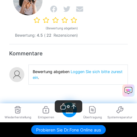
(Bewertung abgeben)
Bewertung:
4.5
(
22
Rezensionen)
Kommentare
Bewertung abgeben
Loggen Sie sich bitte zurest
ein
.
0
Wiederherstellung
Entsperren
Übertragung
Systemreparatur
>
How-to
>
Datensicherung zwischen Telefon & PC
> Wollen Sie
Erfahren Wie Man Dateien Von iPhone Auf Mac Überträgt?
Probieren Sie Dr.Fone Online aus