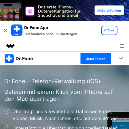
Dr.Fone App
Öffnen
Telefondaten ohne PC übertragen
Dr.Fone
Top-Produkte
Jetzt Testen
KI-gestützte digitale Kreativität
Produkte
Business
Dienstprogramme
Dr.Fone - Telefon-Verwaltung (iOS)
Überblick
Alles-in-einem-Toolkit
Lösungen
Über uns
Dateien mit einem Klick vom iPhone auf
Lösungen
den Mac übertragen
Weitere Tools und Apps
Entdecken Sie weitere Dr.Fone-Lösungen
Presseraum
Lernen und Unterstützung
Überträgt und verwaltet alle Daten wie Fotos,
Full Toolkit anzeigen >
Ressourcen & Lernen
Shop
Android 16 FRP-Umgehung
Videos, Musik, Nachrichten, etc. auf dem iPhone.
Unterstützt die Übertragung von Mediendateien
Hilfe und Unterstützung erhalten