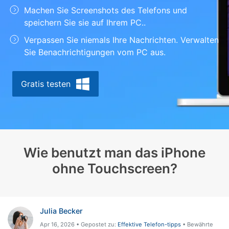
Machen Sie Screenshots des Telefons und
Suchen
speichern Sie sie auf Ihrem PC..
Verpassen Sie niemals Ihre Nachrichten. Verwalten
Sie Benachrichtigungen vom PC aus.
Gratis testen
Wie benutzt man das iPhone
ohne Touchscreen?
Julia Becker
Apr 16, 2026 • Gepostet zu:
Effektive Telefon-tipps
• Bewährte