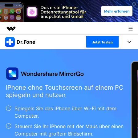
Dr.Fone
Top-Produkte
Jetzt Testen
KI-gestützte digitale Kreativität
Produkte
Business
Dienstprogramme
Überblick
Alles-in-einem-Toolkit
Lösungen
Über uns
Lösungen
Weitere Tools und Apps
Entdecken Sie weitere Dr.Fone-Lösungen
iPhone ohne Touchscreen auf einem PC
Presseraum
Lernen und Unterstützung
spiegeln und nutzen
Full Toolkit anzeigen >
Ressourcen & Lernen
Shop
Android 16 FRP-Umgehung
Spiegeln Sie das iPhone über Wi-Fi mit dem
Computer.
Hilfe und Unterstützung erhalten
Support
DOWNLOAD
Anmelden
Steuern Sie Ihr iPhone mit der Maus über einen
Computer mit großem Bildschirm.