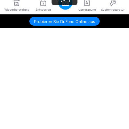
Wiederherstellung
Entsperren
Übertragung
Systemreparatur
Probieren Sie Dr.Fone Online aus
Hero Produkte
Wondershare
KI entdecken
Hilfe-Center