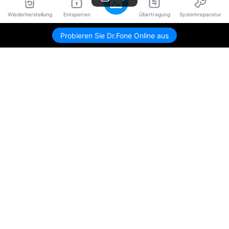
Wiederherstellung
Entsperren
Übertragung
Systemreparatur
Probieren Sie Dr.Fone Online aus
Hero Produkte
Wondershare
KI entdecken
Hilfe-Center