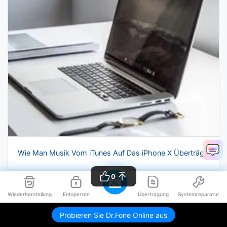
Wie Man Musik Vom iTunes Auf Das iPhone X Überträgt
0
Wiederherstellung
Entsperren
Übertragung
Systemreparatur
Probieren Sie Dr.Fone Online aus