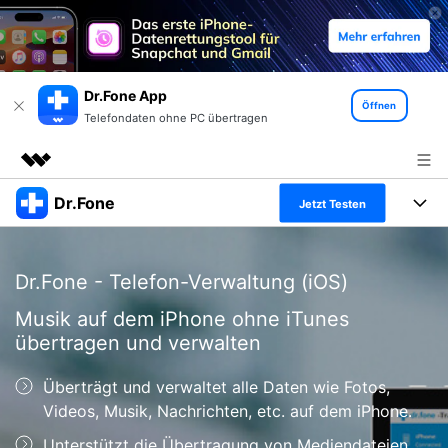
Dr.Fone App
Öffnen
Telefondaten ohne PC übertragen
Dr.Fone
Top-Produkte
Jetzt Testen
KI-gestützte digitale Kreativität
Produkte
Business
Dienstprogramme
Dr.Fone - Telefon-Verwaltung (iOS)
Überblick
Alles-in-einem-Toolkit
Lösungen
Über uns
Musik auf dem iPhone ohne iTunes
Lösungen
übertragen und verwalten
Weitere Tools und Apps
Entdecken Sie weitere Dr.Fone-Lösungen
Presseraum
Lernen und Unterstützung
Überträgt und verwaltet alle Daten wie Fotos,
Full Toolkit anzeigen >
Ressourcen & Lernen
Shop
Android 16 FRP-Umgehung
Videos, Musik, Nachrichten, etc. auf dem iPhone.
Unterstützt die Übertragung von Mediendateien
Hilfe und Unterstützung erhalten