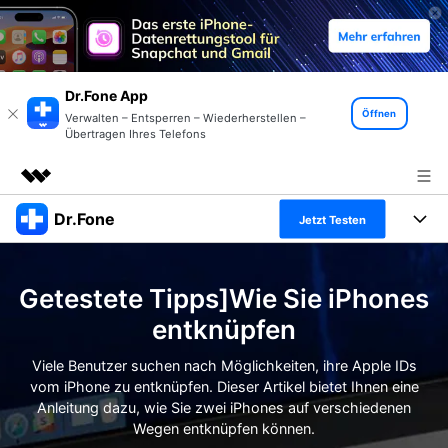
Dr.Fone App
Öffnen
Verwalten – Entsperren – Wiederherstellen –
Übertragen Ihres Telefons
Dr.Fone
Top-Produkte
Jetzt Testen
KI-gestützte digitale Kreativität
Produkte
Business
Dienstprogramme
Getestete Tipps]Wie Sie iPhones
Überblick
Alles-in-einem-Toolkit
Lösungen
Über uns
entknüpfen
Lösungen
Weitere Tools und Apps
Entdecken Sie weitere Dr.Fone-Lösungen
Viele Benutzer suchen nach Möglichkeiten, ihre Apple IDs
Presseraum
Lernen und Unterstützung
vom iPhone zu entknüpfen. Dieser Artikel bietet Ihnen eine
Anleitung dazu, wie Sie zwei iPhones auf verschiedenen
Full Toolkit anzeigen >
Ressourcen & Lernen
Shop
Android 16 FRP-Umgehung
Wegen entknüpfen können.