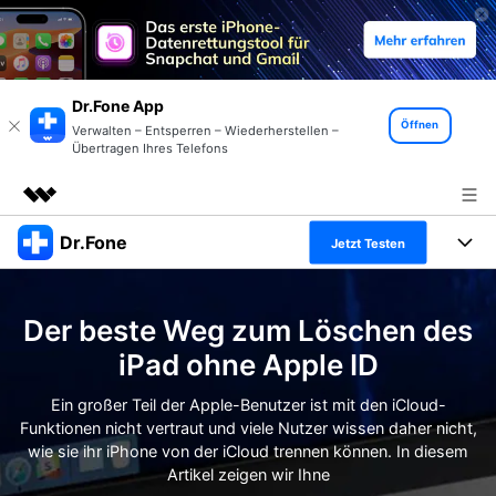
Dr.Fone App
Öffnen
Verwalten – Entsperren – Wiederherstellen –
Übertragen Ihres Telefons
Dr.Fone
Top-Produkte
Jetzt Testen
KI-gestützte digitale Kreativität
Produkte
Business
Dienstprogramme
Der beste Weg zum Löschen des
Überblick
Alles-in-einem-Toolkit
Lösungen
Über uns
iPad ohne Apple ID
Lösungen
Weitere Tools und Apps
Entdecken Sie weitere Dr.Fone-Lösungen
Ein großer Teil der Apple-Benutzer ist mit den iCloud-
Presseraum
Lernen und Unterstützung
Funktionen nicht vertraut und viele Nutzer wissen daher nicht,
wie sie ihr iPhone von der iCloud trennen können. In diesem
Full Toolkit anzeigen >
Ressourcen & Lernen
Shop
Android 16 FRP-Umgehung
Artikel zeigen wir Ihne