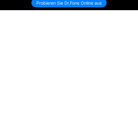
Probieren Sie Dr.Fone Online aus
Hero Produkte
Wondershare
KI entdecken
Hilfe-Center