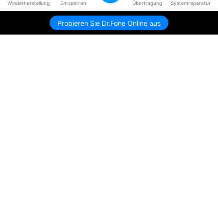
Wiederherstellung
Entsperren
Übertragung
Systemreparatur
Probieren Sie Dr.Fone Online aus
Hero Produkte
Wondershare
KI entdecken
Hilfe-Center