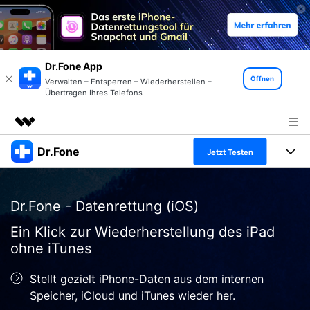
Dr.Fone App
Öffnen
Verwalten – Entsperren – Wiederherstellen –
Übertragen Ihres Telefons
Dr.Fone
Top-Produkte
Jetzt Testen
KI-gestützte digitale Kreativität
Produkte
Business
Dienstprogramme
Dr.Fone - Datenrettung (iOS)
Überblick
Alles-in-einem-Toolkit
Lösungen
Über uns
Ein Klick zur Wiederherstellung des iPad
Lösungen
ohne iTunes
Weitere Tools und Apps
Entdecken Sie weitere Dr.Fone-Lösungen
Presseraum
Lernen und Unterstützung
Stellt gezielt iPhone-Daten aus dem internen
Full Toolkit anzeigen >
Ressourcen & Lernen
Shop
Android 16 FRP-Umgehung
Speicher, iCloud und iTunes wieder her.