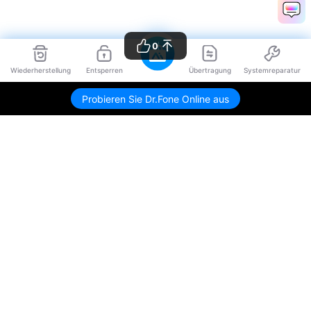
0
Wiederherstellung
Entsperren
Übertragung
Systemreparatur
Probieren Sie Dr.Fone Online aus
Hero Produkte
Wondershare