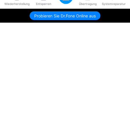
Wiederherstellung
Entsperren
Übertragung
Systemreparatur
Probieren Sie Dr.Fone Online aus
Hero Produkte
Wondershare
KI entdecken
Hilfe-Center