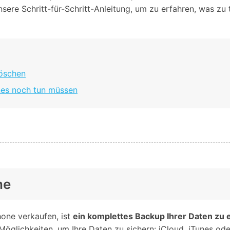
Alle Produkte ansehen
sere Schritt-für-Schritt-Anleitung, um zu erfahren, was zu 
Entsperrtools abschneidet.
Entdecken Sie die kostenlosen Funktionen
Entdecken Sie kostenlose Funktionen und Tipps zur
Datenlöscher
T
paratur
Ersteinrichtung.
stemreparatur
Telefondatenlöscher
T
löschen
Ü
reparatur
nes noch tun müssen
ne
hone verkaufen, ist
ein komplettes Backup Ihrer Daten zu e
 Möglichkeiten, um Ihre Daten zu sichern: iCloud, iTunes 