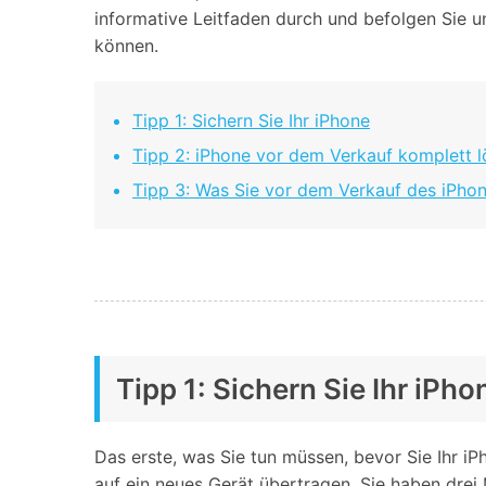
Geschäfts- und Produktivitätstools
Expertentipps und aktuelle
informative Leitfaden durch und befolgen Sie un
WhatsApp Business-Übertragung
Neuigkeiten rund um
können.
Mobiltelefone.
WhatsApp-Marketinglösungen
GB WhatsApp-Übertragung & -Sicherung
PDF-Passwort-Entsperrer
Systemre
Leitfaden zum Weiterverkauf alter Smartphones
Tipp 1: Sichern Sie Ihr iPhone
Android-Sy
Tipp 2: iPhone vor dem Verkauf komplett 
iOS-System
Tipp 3: Was Sie vor dem Verkauf des iPho
Jetzt online starten
Jetzt online starten
Jetzt online starten
Tipp 1: Sichern Sie Ihr iPho
Das erste, was Sie tun müssen, bevor Sie Ihr iP
auf ein neues Gerät übertragen. Sie haben drei