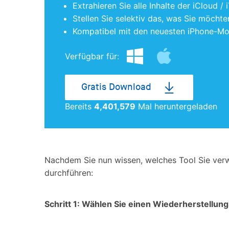
Extrahieren Sie alle Inhalte der iCloud 
Stellen Sie selektiv das, was Sie möcht
Kompatibel mit den neuesten iPhone-Mo
Verfügbar für:
Gratis Download
Bereits
4,401,581
Mal heruntergeladen
Nachdem Sie nun wissen, welches Tool Sie verw
durchführen:
Schritt 1: Wählen Sie einen Wiederherstellu