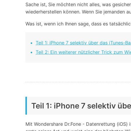
Geschäfts- und Produktivitätstools
Expertentipps und aktuelle
Sache ist, Sie möchten nicht alles, was gesiche
WhatsApp Business-Übertragung
Neuigkeiten rund um
wiederherstellen können. Wenn Sie jemanden aus
Mobiltelefone.
WhatsApp-Marketinglösungen
GB WhatsApp-Übertragung & -Sicherung
Was ist, wenn ich Ihnen sage, dass es tatsächli
PDF-Passwort-Entsperrer
Systemre
Leitfaden zum Weiterverkauf alter Smartphones
Android-Sy
Teil 1: iPhone 7 selektiv über das iTunes-B
iOS-System
Teil 2: Ein weiterer nützlicher Trick zum W
Jetzt online starten
Jetzt online starten
Jetzt online starten
Teil 1: iPhone 7 selektiv ü
Mit Wondershare Dr.Fone - Datenrettung (iOS) i