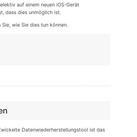
iOS-
selektiv auf einem neuen iOS-Gerät
Bildung & Studierende
Bildschirmspiegelung
, dass dies unmöglich ist.
Rabatte und akademische Lizenzen
Kontaktieren Sie uns
 Sie, wie Sie dies tun können.
elefonübertragung
Virtueller Standort
Wir helfen Ihnen gerne bei technischen Fragen oder
elefon-zu-Telefon-
GPS-
Fragen zu Ihrem Konto.
bertragung
Standortwechsler
en
twickelte Datenwiederherstellungstool ist das