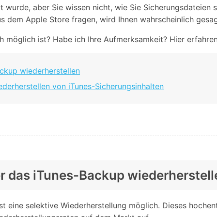
Alle Produkte ansehen
rt wurde, aber Sie wissen nicht, wie Sie Sicherungsdateien 
Entsperrtools abschneidet.
 dem Apple Store fragen, wird Ihnen wahrscheinlich gesagt
Entdecken Sie die kostenlosen Funktionen
ch möglich ist? Habe ich Ihre Aufmerksamkeit? Hier erfahren
Entdecken Sie kostenlose Funktionen und Tipps zur
Datenlöscher
T
paratur
Ersteinrichtung.
stemreparatur
Telefondatenlöscher
T
Ü
ackup wiederherstellen
reparatur
iederherstellen von iTunes-Sicherungsinhalten
ber das iTunes-Backup wiederherstell
st eine selektive Wiederherstellung möglich. Dieses hochen