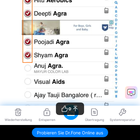
0
Wiederherstellung
Entsperren
Übertragung
Systemreparatur
Probieren Sie Dr.Fone Online aus
Schritt 6
Wählen Sie aus dem sich öffnenden Fenster