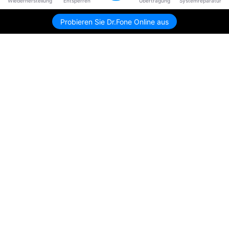
Wiederherstellung
Entsperren
Übertragung
Systemreparatur
Probieren Sie Dr.Fone Online aus
Hero Produkte
Wondershare
KI entdecken
Hilfe-Center