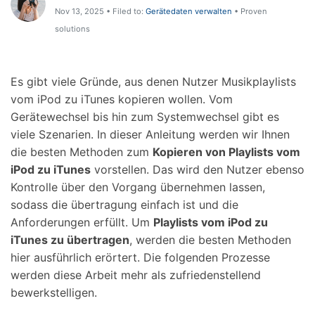
Support
Nov 13, 2025 • Filed to:
Gerätedaten verwalten
• Proven
DOWNLOAD
Anmelden
solutions
Suchen
Es gibt viele Gründe, aus denen Nutzer Musikplaylists
vom iPod zu iTunes kopieren wollen. Vom
Gerätewechsel bis hin zum Systemwechsel gibt es
viele Szenarien. In dieser Anleitung werden wir Ihnen
die besten Methoden zum
Kopieren von Playlists vom
iPod zu iTunes
vorstellen. Das wird den Nutzer ebenso
Kontrolle über den Vorgang übernehmen lassen,
sodass die übertragung einfach ist und die
Anforderungen erfüllt. Um
Playlists vom iPod zu
iTunes zu übertragen
, werden die besten Methoden
hier ausführlich erörtert. Die folgenden Prozesse
werden diese Arbeit mehr als zufriedenstellend
bewerkstelligen.