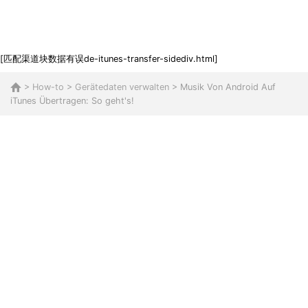
[匹配渠道块数据有误de-itunes-transfer-sidediv.html]
>
How-to
>
Gerätedaten verwalten
> Musik Von Android Auf
iTunes Übertragen: So geht's!