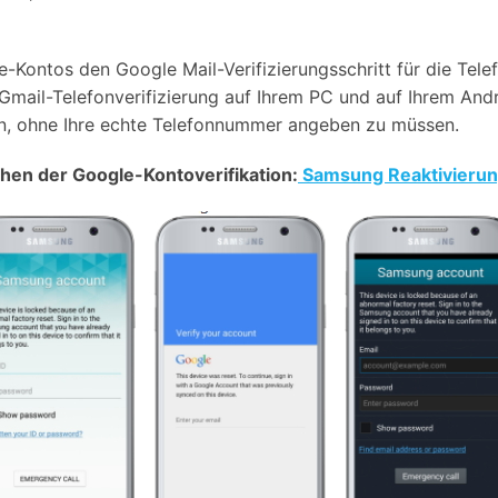
Alle Produkte ansehen
Entsperrtools abschneidet.
Entdecken Sie die kostenlosen Funktionen
-Kontos den Google Mail-Verifizierungsschritt für die Tel
 Gmail-Telefonverifizierung auf Ihrem PC und auf Ihrem Andr
Entdecken Sie kostenlose Funktionen und Tipps zur
Datenlöscher
T
paratur
Ersteinrichtung.
en, ohne Ihre echte Telefonnummer angeben zu müssen.
stemreparatur
Telefondatenlöscher
T
Ü
reparatur
n der Google-Kontoverifikation:
Samsung Reaktivierun