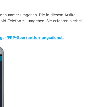
iOS-
Bildung & Studierende
Bildschirmspiegelung
Rabatte und akademische Lizenzen
efonnummer umgehen. Die in diesem Artikel
Kontaktieren Sie uns
oid-Telefon zu umgehen. Sie erfahren hierbei,
elefonübertragung
Virtueller Standort
Wir helfen Ihnen gerne bei technischen Fragen oder
elefon-zu-Telefon-
GPS-
Fragen zu Ihrem Konto.
bertragung
Standortwechsler
gs-/FRP-Sperrentfernungsdienst.