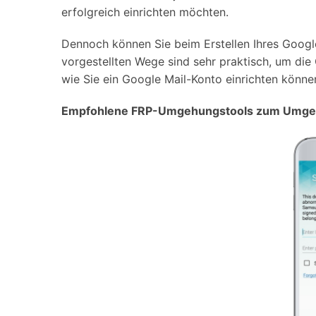
Geschäfts- und Produktivitätstools
Expertentipps und aktuelle
erfolgreich einrichten möchten.
WhatsApp Business-Übertragung
Neuigkeiten rund um
Mobiltelefone.
WhatsApp-Marketinglösungen
Dennoch können Sie beim Erstellen Ihres Google
GB WhatsApp-Übertragung & -Sicherung
PDF-Passwort-Entsperrer
vorgestellten Wege sind sehr praktisch, um die
Systemre
Leitfaden zum Weiterverkauf alter Smartphones
wie Sie ein Google Mail-Konto einrichten könn
Android-Sy
iOS-System
Empfohlene FRP-Umgehungstools zum Umgehe
Jetzt online starten
Jetzt online starten
Jetzt online starten